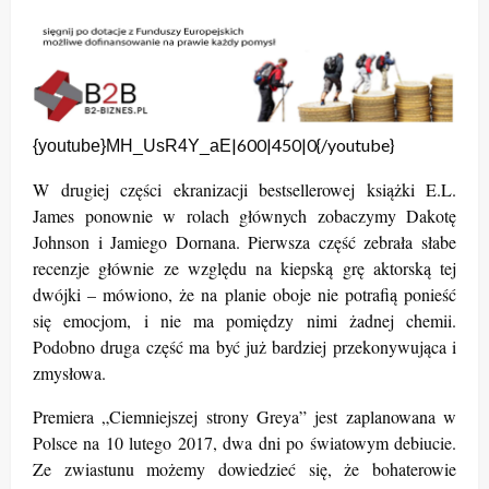
|600|450|0{/youtube}
{youtube}MH_UsR4Y_aE
W drugiej części ekranizacji bestsellerowej książki E.L.
James ponownie w rolach głównych zobaczymy Dakotę
Johnson i Jamiego Dornana. Pierwsza część zebrała słabe
recenzje głównie ze względu na kiepską grę aktorską tej
dwójki – mówiono, że na planie oboje nie potrafią ponieść
się emocjom, i nie ma pomiędzy nimi żadnej chemii.
Podobno druga część ma być już bardziej przekonywująca i
zmysłowa.
Premiera „Ciemniejszej strony Greya” jest zaplanowana w
Polsce na 10 lutego 2017, dwa dni po światowym debiucie.
Ze zwiastunu możemy dowiedzieć się, że bohaterowie