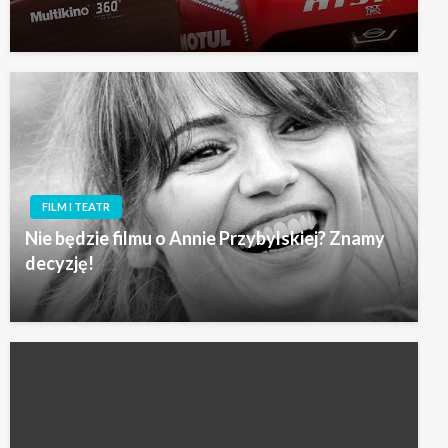
FILM I TEATR
Nie będzie filmu o Annie Przybylskiej? Znamy
decyzję!