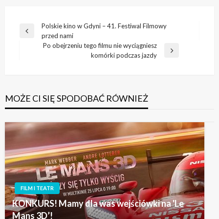
Nawigacja
Polskie kino w Gdyni – 41. Festiwal Filmowy
Poprzedni
przed nami
wpisu
wpis
Po obejrzeniu tego filmu nie wyciągniesz
Następny
komórki podczas jazdy
wpis
MOŻE CI SIĘ SPODOBAĆ RÓWNIEŻ
FILM I TEATR
KONKURS! Mamy dla was wejściówki na 'Le
Mans 3D’!