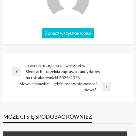
Zobacz wszystkie wpisy
Nawigacja
Trwa rekrutacja na Uniwersytet w
Siedlcach – uczelnia zaprasza kandydatów
wpisu
Poprzedni
na rok akademicki 2025/2026
wpis
Mowa nienawiści – gdzie kończy się wolność
Następny
słowa?
wpis
MOŻE CI SIĘ SPODOBAĆ RÓWNIEŻ