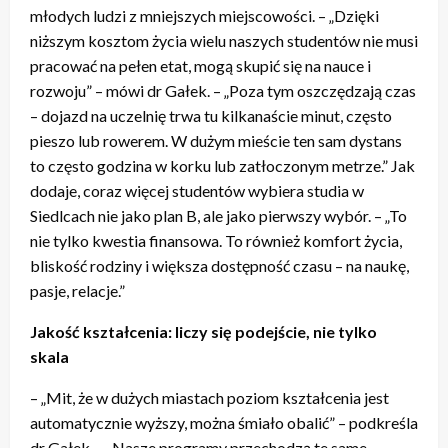
młodych ludzi z mniejszych miejscowości. – „Dzięki
niższym kosztom życia wielu naszych studentów nie musi
pracować na pełen etat, mogą skupić się na nauce i
rozwoju” – mówi dr Gałek. – „Poza tym oszczędzają czas
– dojazd na uczelnię trwa tu kilkanaście minut, często
pieszo lub rowerem. W dużym mieście ten sam dystans
to często godzina w korku lub zatłoczonym metrze.” Jak
dodaje, coraz więcej studentów wybiera studia w
Siedlcach nie jako plan B, ale jako pierwszy wybór. – „To
nie tylko kwestia finansowa. To również komfort życia,
bliskość rodziny i większa dostępność czasu – na naukę,
pasje, relacje.”
Jakość kształcenia: liczy się podejście, nie tylko
skala
– „Mit, że w dużych miastach poziom kształcenia jest
automatycznie wyższy, można śmiało obalić” – podkreśla
dr Gałek. – „Nasze programy przechodzą te same