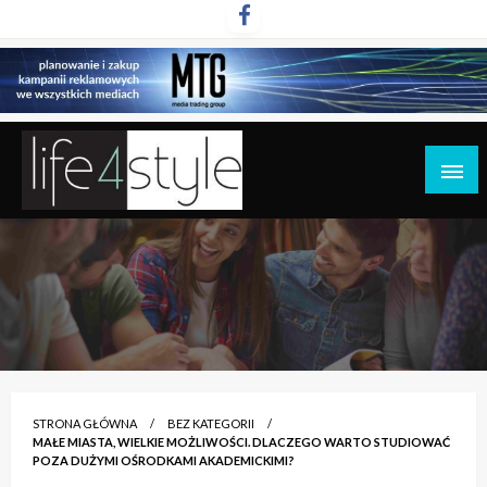
Przejdź
do
treści
life4style.pl
STRONA GŁÓWNA
BEZ KATEGORII
MAŁE MIASTA, WIELKIE MOŻLIWOŚCI. DLACZEGO WARTO STUDIOWAĆ
POZA DUŻYMI OŚRODKAMI AKADEMICKIMI?