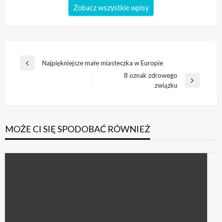
Zobacz wszystkie wpisy
Nawigacja
Najpiękniejsze małe miasteczka w Europie
Poprzedni
wpisu
8 oznak zdrowego
wpis
Następny
związku
wpis
MOŻE CI SIĘ SPODOBAĆ RÓWNIEŻ