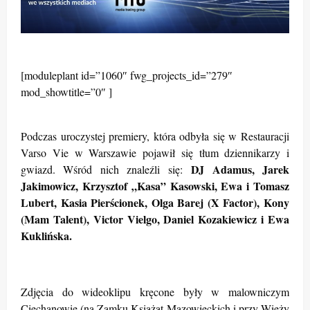
[moduleplant id=”1060″ fwg_projects_id=”279″
mod_showtitle=”0″ ]
Podczas uroczystej premiery, która odbyła się w Restauracji
Varso Vie w Warszawie pojawił się tłum dziennikarzy i
DJ Adamus, Jarek
gwiazd. Wśród nich znaleźli się:
Jakimowicz, Krzysztof „Kasa” Kasowski, Ewa i Tomasz
Lubert, Kasia Pierścionek, Olga Barej (X Factor), Kony
(Mam Talent), Victor Vielgo, Daniel Kozakiewicz i Ewa
Kuklińska.
Zdjęcia do wideoklipu kręcone były w malowniczym
Ciechanowie (na Zamku Książąt Mazowieckich i przy Wieży