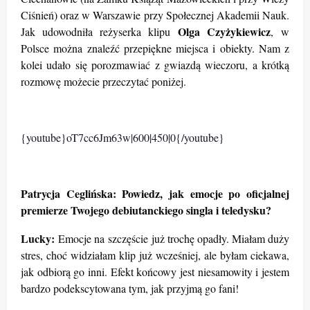
Ciśnień) oraz w Warszawie przy Społecznej Akademii Nauk.
Olga Czyżykiewicz
Jak udowodniła reżyserka klipu
,
w
Polsce można znaleźć przepiękne miejsca i obiekty. Nam z
kolei udało się porozmawiać z gwiazdą wieczoru, a krótką
rozmowę możecie przeczytać poniżej.
{youtube}oT7cc6Jm63w|600|450|0{/youtube}
Patrycja Ceglińska: Powiedz, jak emocje po oficjalnej
premierze Twojego debiutanckiego singla i teledysku?
Lucky:
Emocje na
szczęście już trochę opadły. Miałam duży
stres, choć widziałam klip już wcześniej, ale byłam ciekawa,
jak odbiorą go inni. Efekt końcowy jest niesamowity i jestem
bardzo podekscytowana tym, jak przyjmą go fani!