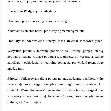
majeranek, pieprz, kardamon, curry, goździki, czosnek.
Przemiana Wody, czyli smak słony
Działanie: praca nerek i pęcherza moczowego.
Nadmiar: osłabienie nerek, problemy z przemianą materii.
Produkty: sól, wieprzowina, tuńczyk, łosoś, krewetki, soczewica, groch.
Wszystkie produkty możemy podzielić na 4 strefy: gorącą, ciepłą,
neutralną i zimną. Gorące pobudzają, rozgrzewają i wysuszają. Zimne
nawilżają i ochładzają, a neutralne pomagają przywrócić równowagę
między nimi.
Zdrowa i zbilansowana dieta polega na przyrządzaniu posiłków, które
zapewniają równowagę pomiędzy poszczególnymi przemianami i
strefami. Warto dopasować menu do potrzeb własnego organizmu.
Kluczową sprawą jest tutaj świadomość tego, które narządy mamy
słabsze, a które silniejsze.