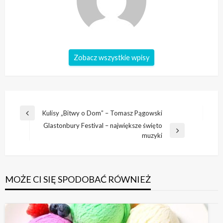
Zobacz wszystkie wpisy
Nawigacja
Kulisy „Bitwy o Dom” – Tomasz Pągowski
Poprzedni
wpisu
Glastonbury Festival – największe święto
wpis
Następny
muzyki
wpis
MOŻE CI SIĘ SPODOBAĆ RÓWNIEŻ