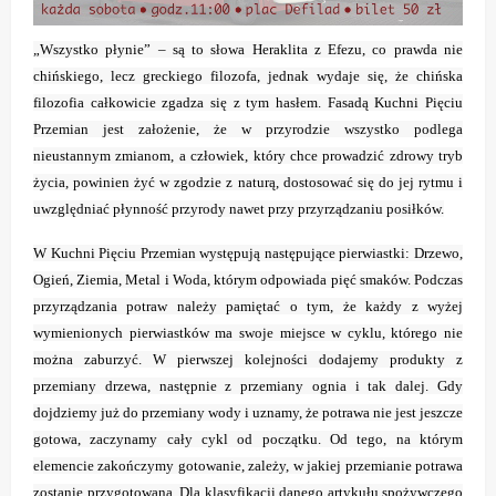
„Wszystko płynie” – są to słowa Heraklita z Efezu, co prawda nie
chińskiego, lecz greckiego filozofa, jednak wydaje się, że chińska
filozofia całkowicie zgadza się z tym hasłem. Fasadą Kuchni Pięciu
Przemian jest założenie, że w przyrodzie wszystko podlega
nieustannym zmianom, a człowiek, który chce prowadzić zdrowy tryb
życia, powinien żyć w zgodzie z naturą, dostosować się do jej rytmu i
uwzględniać płynność przyrody nawet przy przyrządzaniu posiłków.
W Kuchni Pięciu Przemian występują następujące pierwiastki: Drzewo,
Ogień, Ziemia, Metal i Woda, którym odpowiada pięć smaków. Podczas
przyrządzania potraw należy pamiętać o tym, że każdy z wyżej
wymienionych pierwiastków ma swoje miejsce w cyklu, którego nie
można zaburzyć. W pierwszej kolejności dodajemy produkty z
przemiany drzewa, następnie z przemiany ognia i tak dalej. Gdy
dojdziemy już do przemiany wody i uznamy, że potrawa nie jest jeszcze
gotowa, zaczynamy cały cykl od początku. Od tego, na którym
elemencie zakończymy gotowanie, zależy, w jakiej przemianie potrawa
zostanie przygotowana. Dla klasyfikacji danego artykułu spożywczego