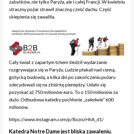
zabytków, nie tylko Paryża, ale i całej Francji. W kwietniu
straszny pożar strawił znaczną cześć dachu. Część
sklepienia się zawaliła.
Cały świat z zapartym tchem śledził wydarzanie
rozgrywające się w Paryżu. Ludzie płakali nad cenną,
gotycką budowlą, a kilka dni po zakończeniu pożaru
zdecydowali się na zbiórkę pieniędzy. Udało się
pozyskać aż 750 milionów euro. To o 150 milionów za
dużo. Odbudowa katedry pochłonie „zaledwie” 600
milionów.
https://www.instagram.com/p/BxznzHhA_d1/
Katedra Notre Dame jest bliska zawaleniu.