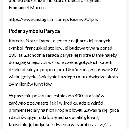
potrwa dłużej niż 5 lat, które obiecał prezydent
Emmanuel Macron.
https://www.instagram.com/p/Bxzmy2UIjz5/
Pożar symbolu Paryża
Katedra Notre Dame to jeden z najbardziej znanych
symboli francuskiej stolicy. Jej budowa trwała ponad
180 lat. Zachodnia fasada paryskiej Notre Dame należy
do najpiękniejszych wśród wczesnogotyckich katedr
dzięki idealnym proporcjom. Ukończoną w połowie XIV
wieku gotycką świątynię każdego roku odwiedza około
14 milionów turystów.
W gaszeniu pożaru uczestniczyło 400 strażaków,
zarówno z zewnątrz, jak i w środku, gdzie wśród
płomieni leciały na nich krople ołowiu. Zawaliła się iglica
i dach świątyni, udało się jednak ocalić główną
konstrukcję budynku z dwiema wieżami oraz część z