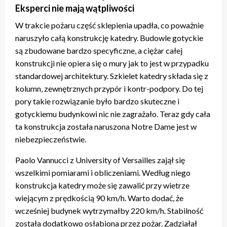
Eksperci nie mają wątpliwości
W trakcie pożaru część sklepienia upadła, co poważnie
naruszyło całą konstrukcję katedry. Budowle gotyckie
są zbudowane bardzo specyficzne, a ciężar całej
konstrukcji nie opiera się o mury jak to jest w przypadku
standardowej architektury. Szkielet katedry składa się z
kolumn, zewnętrznych przypór i kontr-podpory. Do tej
pory takie rozwiązanie było bardzo skuteczne i
gotyckiemu budynkowi nic nie zagrażało. Teraz gdy cała
ta konstrukcja została naruszona Notre Dame jest w
niebezpieczeństwie.
Paolo Vannucci z University of Versailles zajął się
wszelkimi pomiarami i obliczeniami. Według niego
konstrukcja katedry może się zawalić przy wietrze
wiejącym z prędkością 90 km/h. Warto dodać, że
wcześniej budynek wytrzymałby 220 km/h. Stabilność
została dodatkowo osłabiona przez pożar. Zadziałał