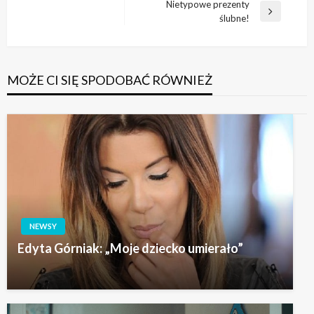
wpisu
Nietypowe prezenty
wpis
Następny
ślubne!
wpis
MOŻE CI SIĘ SPODOBAĆ RÓWNIEŻ
NEWSY
Edyta Górniak: „Moje dziecko umierało”