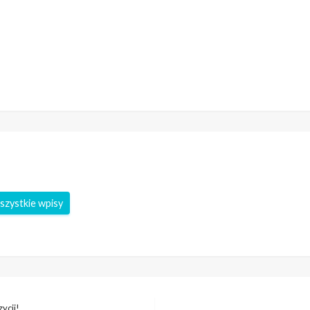
szystkie wpisy
ycji!