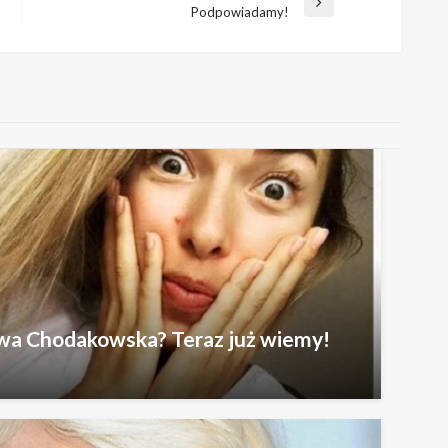
Następny
Podpowiadamy!
wpis
wa Chodakowska? Teraz już wiemy!