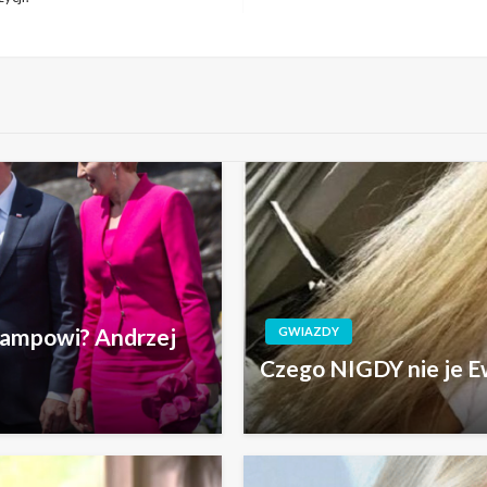
rampowi? Andrzej
GWIAZDY
Czego NIGDY nie je E