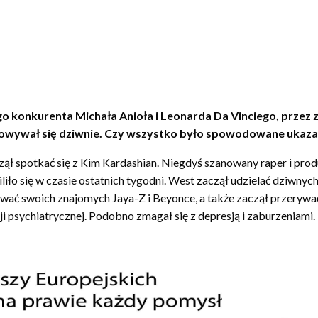
go konkurenta Michała Anioła i Leonarda Da Vinciego, przez
chowywał się dziwnie. Czy wszystko było spowodowane ukazan
ął spotkać się z Kim Kardashian. Niegdyś szanowany raper i prod
iliło się w czasie ostatnich tygodni. West zaczął udzielać dziwn
wać swoich znajomych Jaya-Z i Beyonce, a także zaczął przerywać
 psychiatrycznej. Podobno zmagał się z depresją i zaburzeniami.