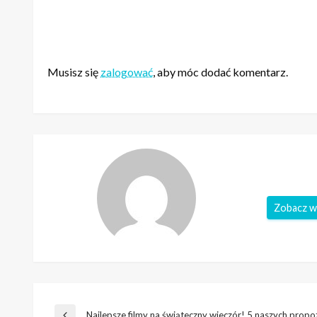
ZOSTAW ODPOWIEDŹ
Musisz się
zalogować
, aby móc dodać komentarz.
Zobacz w
Najlepsze filmy na świąteczny wieczór! 5 naszych propoz