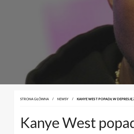
STRONA GŁÓWNA
NEWSY
KANYE WEST POPADŁ W DEPRESJĘ
Kanye West popadł