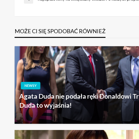
Nawigacja
Poprzedni
wpis
wpisu
MOŻE CI SIĘ SPODOBAĆ RÓWNIEŻ
NEWSY
Agata Duda nie podała ręki Donaldowi T
Duda to wyjaśnia!