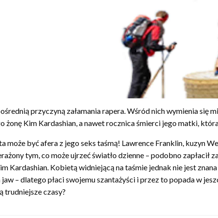
ośrednią przyczyną załamania rapera. Wśród nich wymienia się mi
o żonę Kim Kardashian, a nawet rocznica śmierci jego matki, któr
a może być afera z jego seks taśmą! Lawrence Franklin, kuzyn Wes
zerażony tym, co może ujrzeć światło dzienne – podobno zapłacił z
im Kardashian. Kobietą widniejącą na taśmie jednak nie jest znana
jaw – dlatego płaci swojemu szantażyści i przez to popada w jeszc
ą trudniejsze czasy?