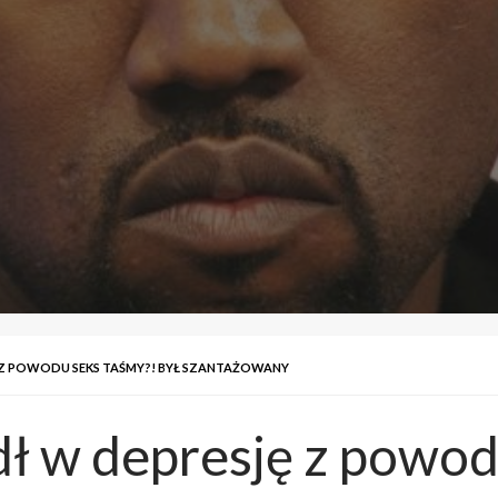
 Z POWODU SEKS TAŚMY?! BYŁ SZANTAŻOWANY
 w depresję z powod