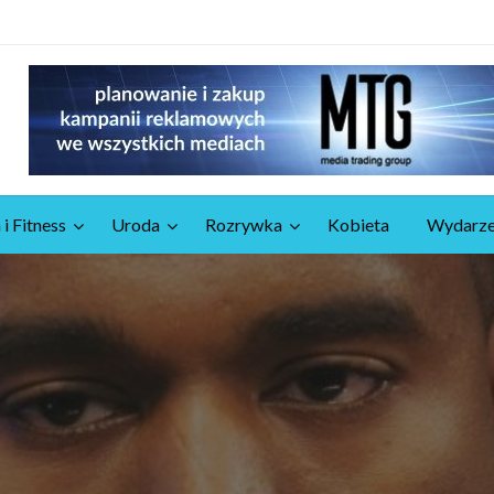
 i Fitness
Uroda
Rozrywka
Kobieta
Wydarze