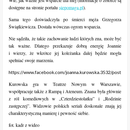
Wie, jak ważne jest wsparcie dla niej (informacje o zbiórce są
dostępne na stronie portalu
siepomaga.pl
).
Sama tego doświadczyła po śmierci męża Grzegorza
Świątkiewicza. Dostała wówczas ogrom wsparcia.
Nie sądziła, że takie zachowanie ludzi których zna, może być
tak ważne. Dlatego przekazuje dobrą energię Joannie
i wierzy, że wkrótce jej koleżanka dalej będzie mogła
spełniać swoje marzenia.
https://www.facebook.com/joanna.kurowska.3532/posts/
Kurowska gra w Teatrze Nowym w Warszawie,
współpracuje także z Rampą i Ateneum. Znana była głównie
z ról komediowych w „Czterdziestolatku” i „Rodzinie
zastępczej”. Widzowie polskich seriali doskonale znają jej
charakterystyczną manierę i pewność siebie.
fot. kadr z wideo