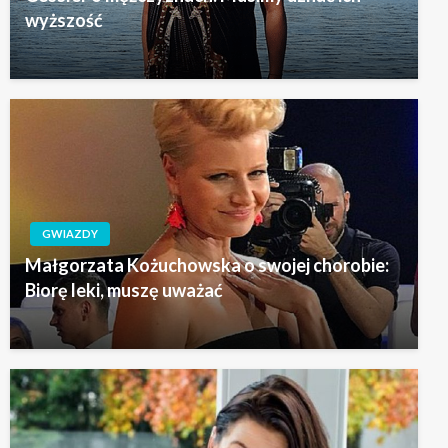
wyższość
GWIAZDY
Małgorzata Kożuchowska o swojej chorobie:
Biorę leki, muszę uważać