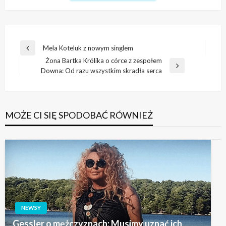
Nawigacja
Mela Koteluk z nowym singlem
Poprzedni
wpisu
Żona Bartka Królika o córce z zespołem
wpis
Następny
Downa: Od razu wszystkim skradła serca
wpis
MOŻE CI SIĘ SPODOBAĆ RÓWNIEŻ
NEWSY
Gessler o mężczyznach: Musimy uznać ich