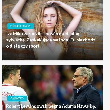
DIETA I FITNESS
Iza Miko zdradziła sposób na idealną
sylwetkę. Zaskakująca metoda! Tu nie chodzi
o dietę czy sport
GWIAZDY
Robert Lewandowski żegna Adama Nawałkę.