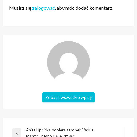
Musisz się
zalogować
, aby móc dodać komentarz.
Zobacz wszystkie wpisy
Nawigacja
Anita Lipnicka odbiera zarobek Varius
Poprzedni
Manx? Trudno się jej dziwić