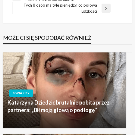
wpisu
wpis
Tych 8 osób ma tyle pieniędzy, co połowa
Następny
ludzkości
wpis
MOŻE CI SIĘ SPODOBAĆ RÓWNIEŻ
GWIAZDY
Katarzyna Dziedzic brutalnie pobita przez
partnera: „Bił moją głową o podłogę”