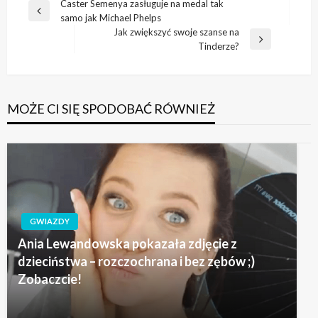
Nawigacja
Caster Semenya zasługuje na medal tak
Poprzedni
samo jak Michael Phelps
wpisu
wpis
Jak zwiększyć swoje szanse na
Następny
Tinderze?
wpis
MOŻE CI SIĘ SPODOBAĆ RÓWNIEŻ
GWIAZDY
Ania Lewandowska pokazała zdjęcie z
dzieciństwa – rozczochrana i bez zębów ;)
Zobaczcie!