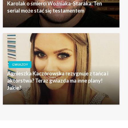
Karolak o śmierci Woźniaka-Staraka: Ten
serial może stać się testamentem
GWIAZDY
Agnieszka Kaczorowska rezygnuje z tańca i
aktorstwa? Teraz gwiazda ma inne plany!
Jakie?