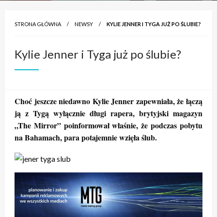
STRONA GŁÓWNA
NEWSY
KYLIE JENNER I TYGA JUŻ PO ŚLUBIE?
Kylie Jenner i Tyga już po ślubie?
Choć jeszcze niedawno Kylie Jenner zapewniała, że łączą
ją z Tygą wyłącznie długi rapera, brytyjski magazyn
„The Mirror” poinformował właśnie, że podczas pobytu
na Bahamach, para potajemnie wzięła ślub.