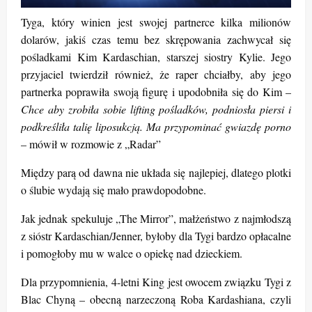
Tyga, który winien jest swojej partnerce kilka milionów
dolarów, jakiś czas temu bez skrępowania zachwycał się
pośladkami Kim Kardaschian, starszej siostry Kylie. Jego
przyjaciel twierdził również, że raper chciałby, aby jego
partnerka poprawiła swoją figurę i upodobniła się do Kim –
Chce aby zrobiła sobie lifting pośladków, podniosła piersi i
podkreśliła talię liposukcją. Ma przypominać gwiazdę porno
– mówił w rozmowie z „Radar”
Między parą od dawna nie układa się najlepiej, dlatego plotki
o ślubie wydają się mało prawdopodobne.
Jak jednak spekuluje „The Mirror”, małżeństwo z najmłodszą
z sióstr Kardaschian/Jenner, byłoby dla Tygi bardzo opłacalne
i pomogłoby mu w walce o opiekę nad dzieckiem.
Dla przypomnienia, 4-letni King jest owocem związku Tygi z
Blac Chyną – obecną narzeczoną Roba Kardashiana, czyli