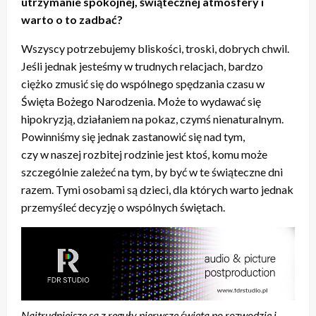
utrzymanie spokojnej, świątecznej atmosfery i
warto o to zadbać?
Wszyscy potrzebujemy bliskości, troski, dobrych chwil.
Jeśli jednak jesteśmy w trudnych relacjach, bardzo
ciężko zmusić się do wspólnego spędzania czasu w
Święta Bożego Narodzenia. Może to wydawać się
hipokryzją, działaniem na pokaz, czymś nienaturalnym.
Powinniśmy się jednak zastanowić się nad tym,
czy w naszej rozbitej rodzinie jest ktoś, komu może
szczególnie zależeć na tym, by być w te świąteczne dni
razem. Tymi osobami są dzieci, dla których warto jednak
przemyśleć decyzję o wspólnych świętach.
Najtrudniejsze są z reguły pierwsze święta po rozwodzie i