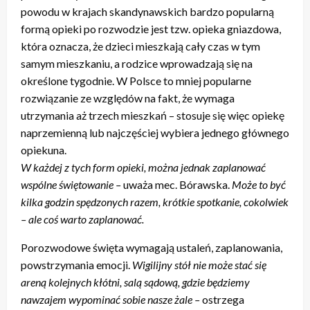
powodu w krajach skandynawskich bardzo popularną
formą opieki po rozwodzie jest tzw. opieka gniazdowa,
która oznacza, że dzieci mieszkają cały czas w tym
samym mieszkaniu, a rodzice wprowadzają się na
określone tygodnie. W Polsce to mniej popularne
rozwiązanie ze względów na fakt, że wymaga
utrzymania aż trzech mieszkań – stosuje się więc opiekę
naprzemienną lub najczęściej wybiera jednego głównego
opiekuna.
W każdej z tych form opieki, można jednak zaplanować
wspólne świętowanie –
uważa mec. Bórawska.
Może to być
kilka godzin spędzonych razem, krótkie spotkanie, cokolwiek
– ale coś warto zaplanować.
Porozwodowe święta wymagają ustaleń, zaplanowania,
powstrzymania emocji.
Wigilijny stół nie może stać się
areną kolejnych kłótni, salą sądową, gdzie będziemy
nawzajem wypominać sobie nasze żale –
ostrzega