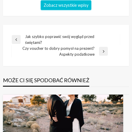
Zobacz wszystkie wpisy
Nawigacja
Jak szybko poprawić swój wygląd przed
Poprzedni
świętami?
wpisu
wpis
Czy voucher to dobry pomysł na prezent?
Następny
Aspekty podatkowe
wpis
MOŻE CI SIĘ SPODOBAĆ RÓWNIEŻ