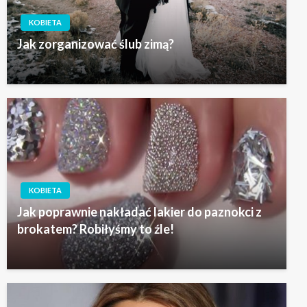
KOBIETA
Jak zorganizować ślub zimą?
KOBIETA
Jak poprawnie nakładać lakier do paznokci z
brokatem? Robiłyśmy to źle!