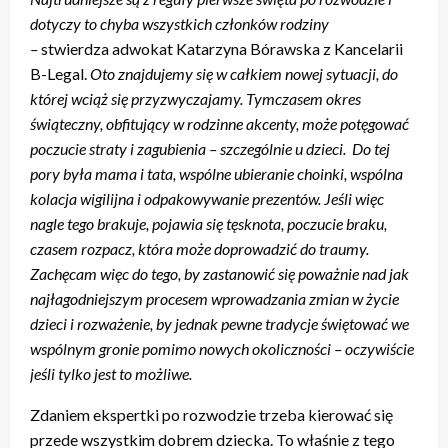
dotyczy to chyba wszystkich członków rodziny
–
stwierdza adwokat Katarzyna Bórawska z Kancelarii
B-Legal.
Oto znajdujemy się w całkiem nowej sytuacji, do
której wciąż się przyzwyczajamy. Tymczasem okres
świąteczny, obfitujący w rodzinne akcenty, może potęgować
poczucie straty i zagubienia – szczególnie u dzieci.
Do tej
pory była mama i tata, wspólne ubieranie choinki, wspólna
kolacja wigilijna i odpakowywanie prezentów. Jeśli więc
nagle tego brakuje, pojawia się tęsknota, poczucie braku,
czasem rozpacz, która może doprowadzić do traumy.
Zachęcam więc do tego, by zastanowić się poważnie nad jak
najłagodniejszym procesem wprowadzania zmian w życie
dzieci i rozważenie, by jednak pewne tradycje świętować we
wspólnym gronie pomimo nowych okoliczności – oczywiście
jeśli tylko jest to możliwe.
Zdaniem ekspertki po rozwodzie trzeba kierować się
przede wszystkim dobrem dziecka. To właśnie z tego