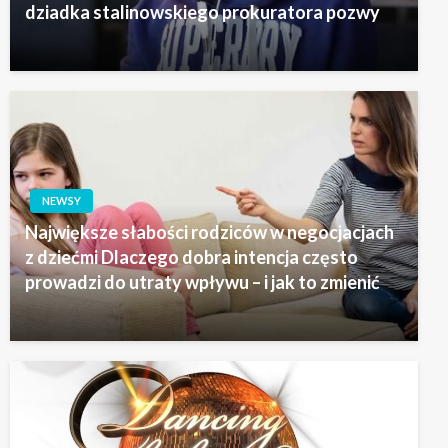
dziadka stalinowskiego prokuratora pozwy
NEWSY
Największe słabości rodziców w negocjacjach
z dziećmi Dlaczego dobra intencja często
prowadzi do utraty wpływu – i jak to zmienić