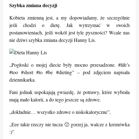
Szybka zmiana decyzji
Kobieta zmienną jest, a my dopowiadamy, że szczególnie
jeśli chodzi o dietę. Jak wytrzymać w swoich
postanowieniach, jeśli wokół jest tyle pyszności? Wcale nas
nie dziwi szybka zmiana decyzji Hanny Lis.
„Pogłoski o mojej diecie były mocno przesadzone. #life’s
#too #short #to #be #dieting” – pod zdjęciem napisała
dziennikarka.
Fani jednak uspokajają gwiazdę, że potrawy, które wybrała
mają mało kalorii, a do tego jeszcze są zdrowe.
„dokładnie… wszystko zdrowe o niskokaloryczne”,
„Eee takie rzeczy nie tucza 🙂 gorzej ja, walcze z kremówka
:)”