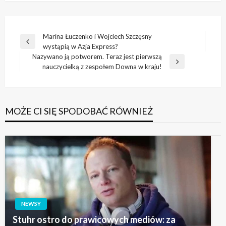
Nawigacja
Marina Łuczenko i Wojciech Szczęsny
Poprzedni
wystąpią w Azja Express?
wpisu
wpis
Nazywano ją potworem. Teraz jest pierwszą
Następny
nauczycielką z zespołem Downa w kraju!
wpis
MOŻE CI SIĘ SPODOBAĆ RÓWNIEŻ
NEWSY
Stuhr ostro do prawicowych mediów: za