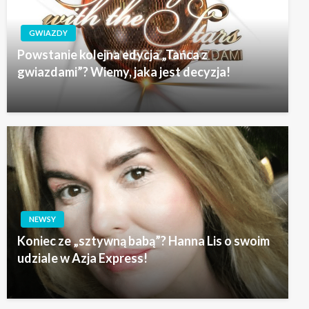
GWIAZDY
Powstanie kolejna edycja „Tańca z
gwiazdami”? Wiemy, jaka jest decyzja!
NEWSY
Koniec ze „sztywną babą”? Hanna Lis o swoim
udziale w Azja Express!