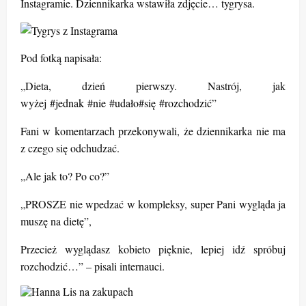
Instagramie. Dziennikarka wstawiła zdjęcie… tygrysa.
Pod fotką napisała:
„Dieta, dzień pierwszy. Nastrój, jak
wyżej
#jednak
#nie
#udało
#się
#rozchodzić
”
Fani w komentarzach przekonywali, że dziennikarka nie ma
z czego się odchudzać.
„Ale jak to? Po co?”
„PROSZE nie wpedzać w kompleksy, super Pani wygląda ja
muszę na dietę”,
Przecież wyglądasz kobieto pięknie, lepiej idź spróbuj
rozchodzić…” – pisali internauci.