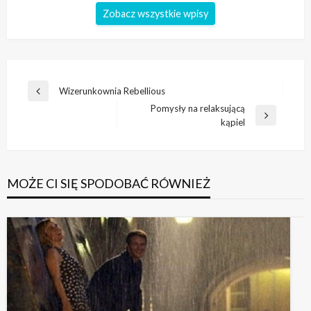
Zobacz wszystkie wpisy
Nawigacja
Wizerunkownia Rebellious
Poprzedni
wpisu
Pomysły na relaksującą
wpis
Następny
kąpiel
wpis
MOŻE CI SIĘ SPODOBAĆ RÓWNIEŻ