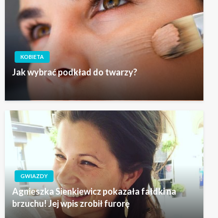
KOBIETA
Jak wybrać podkład do twarzy?
GWIAZDY
Agnieszka Sienkiewicz pokazała fałdki na
brzuchu! Jej wpis zrobił furorę