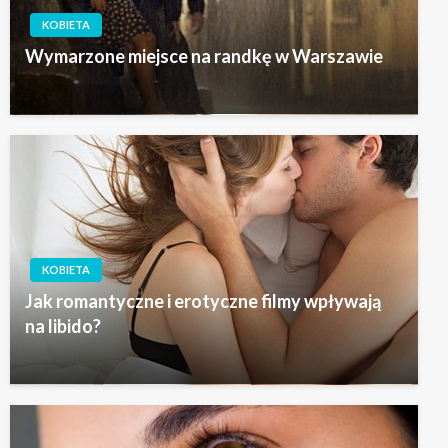
KOBIETA
Wymarzone miejsce na randkę w Warszawie
KOBIETA
Jak romantyczne i erotyczne filmy wpływają
na libido?