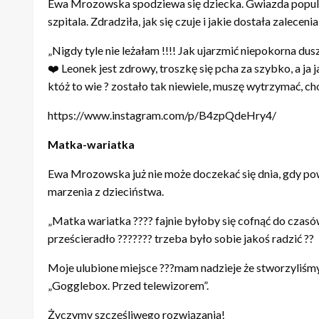
Ewa Mrozowska spodziewa się dziecka. Gwiazda popular
szpitala. Zdradziła, jak się czuje i jakie dostała zalecenia
„Nigdy tyle nie leżałam !!!! Jak ujarzmić niepokorna dus
❤️ Leonek jest zdrowy, troszkę się pcha za szybko, a j
któż to wie ? zostało tak niewiele, muszę wytrzymać, c
https://www.instagram.com/p/B4zpQdeHry4/
Matka-wariatka
Ewa Mrozowska już nie może doczekać się dnia, gdy powi
marzenia z dzieciństwa.
„Matka wariatka ???? fajnie byłoby się cofnąć do czasó
prześcieradło ??????? trzeba było sobie jakoś radzić ??
Moje ulubione miejsce ???mam nadzieje że stworzyliśmy
„Gogglebox. Przed telewizorem”.
Życzymy szczęśliwego rozwiązania!