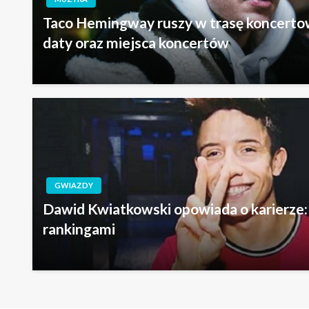
Taco Hemingway ruszy w trasę koncertow
daty oraz miejsca koncertów
GWIAZDY
Dawid Kwiatkowski opowiada o karierze:
rankingami