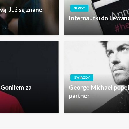
ą. Już są znane
NEWSY
Internautki do Lewan
GWIAZDY
 Goniłem za
George Michael popeł
partner