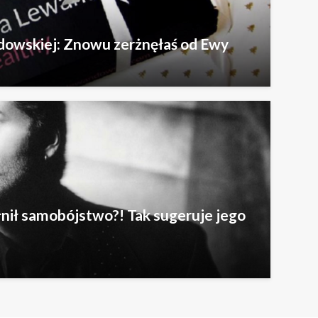
dowskiej: Znowu zerżnęłaś od Ewy
nił samobójstwo?! Tak sugeruje jego