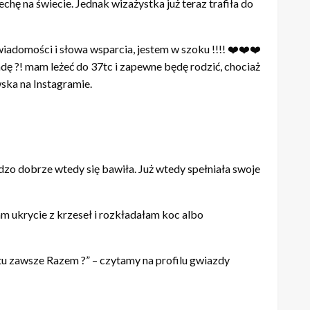
 na świecie. Jednak wizażystka już teraz trafiła do
 wiadomości i słowa wsparcia, jestem w szoku !!!! ❤️❤️❤️
dę ?! mam leżeć do 37tc i zapewne będę rodzić, chociaż
wska na Instagramie.
dzo dobrze wtedy się bawiła. Już wtedy spełniała swoje
am ukrycie z krzeseł i rozkładałam koc albo
tu zawsze Razem ?” – czytamy na profilu gwiazdy