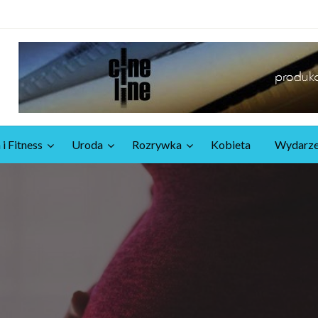
 i Fitness
Uroda
Rozrywka
Kobieta
Wydarze