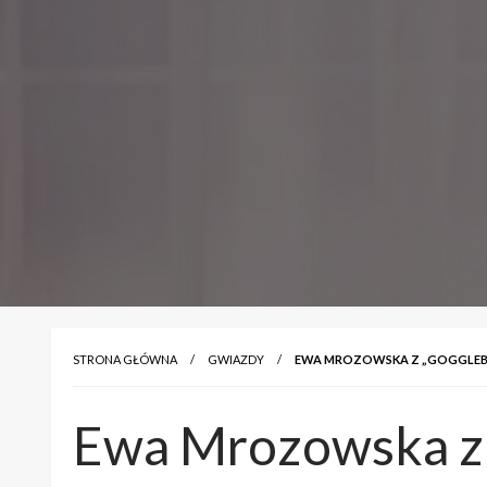
STRONA GŁÓWNA
GWIAZDY
EWA MROZOWSKA Z „GOGGLEBOX
Ewa Mrozowska z „