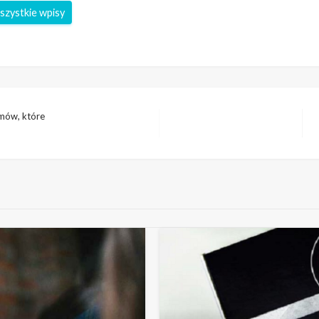
szystkie wpisy
umów, które