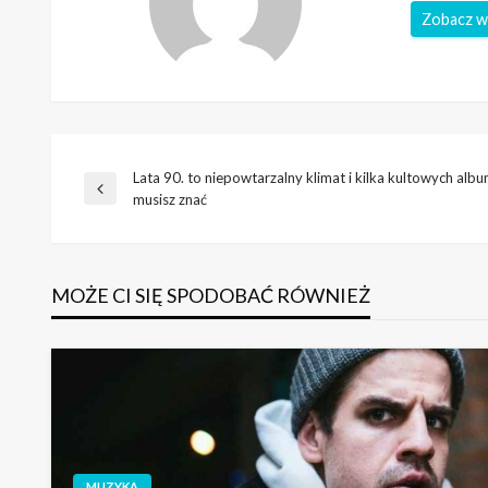
Zobacz w
Lata 90. to niepowtarzalny klimat i kilka kultowych alb
Nawigacja
Poprzedni
musisz znać
wpis
wpisu
MOŻE CI SIĘ SPODOBAĆ RÓWNIEŻ
MUZYKA