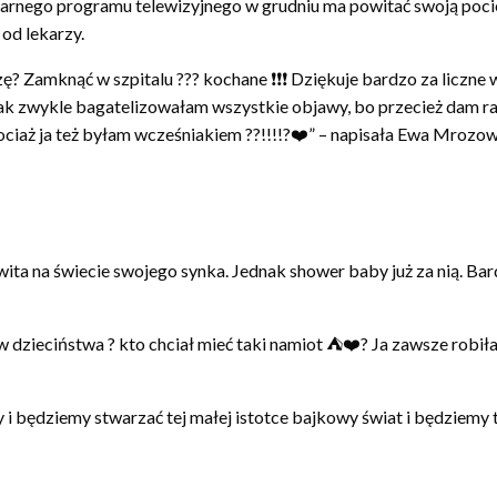
nego programu telewizyjnego w grudniu ma powitać swoją pociechę
 od lekarzy.
zę? Zamknąć w szpitalu ??? kochane ❗️❗️❗️ Dziękuje bardzo za liczne
a jak zwykle bagatelizowałam wszystkie objawy, bo przecież dam ra
hociaż ja też byłam wcześniakiem ??!!!!?❤️” – napisała Ewa Mrozo
ta na świecie swojego synka. Jednak shower baby już za nią. Bar
w dzieciństwa ? kto chciał mieć taki namiot ⛺️❤️? Ja zawsze robił
 i będziemy stwarzać tej małej istotce bajkowy świat i będziemy 