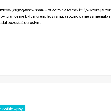
odziców
„Negocjator w domu – dzieci to nie terroryści!”
, w której auto
 by granice nie były murem, lecz ramą, a rozmowa nie zamieniała s
 nadal pozostać dorosłym.
szystkie wpisy