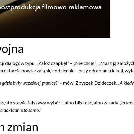
wojna
cji dialogów typu: „Załóż czapkę!” – „Nie chcę!”; „Masz ją założyć
ostarcia powtarzają się codziennie – przy odrabianiu lekcji, wyłą
a gdzie były wcześniej granice?”
– mówi Zbyszek Dzideczek
. „A kied
ęsto stawia fałszywy wybór – albo bliskość, albo zasady.
„To abs
a dokładnie to samo.”
ch zmian