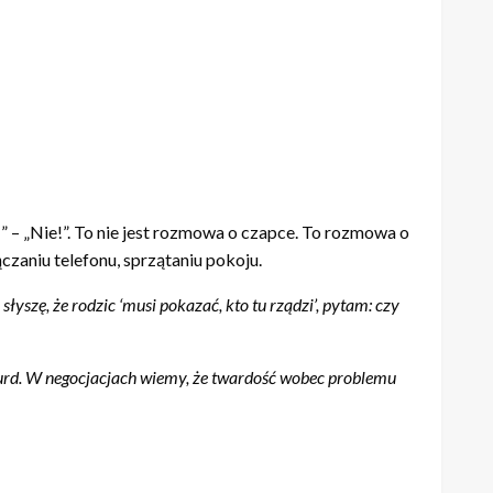
!” – „Nie!”. To nie jest rozmowa o czapce. To rozmowa o
czaniu telefonu, sprzątaniu pokoju.
y słyszę, że rodzic ‘musi pokazać, kto tu rządzi’, pytam: czy
urd. W negocjacjach wiemy, że twardość wobec problemu