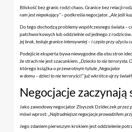
Bliskość bez granic rodzi chaos. Granice bez relacji rod
ram jest niepokojący”
– podkreśla negocjator.
„Ale jeśli k
Do tego dochodzą problemy współczesnego świata – cora
patchworkowych lub oddzielnie od jednego z rodziców
jej brak, testuje granice intensywniej – i często przy użyci
Podejście eksperta bywa niewygodne dla obu stron ide
że strach nie jest szacunkiem.
„Dziecko to nie terrorysta
którego książka o przewrotnym tytule
„Negocjator
w domu – dzieci to nie terroryści!”
już wkrótce ujrzy światł
Negocjacje zaczynają 
Jako zawodowy negocjator Zbyszek Dzideczek przez pon
mówi wprost:
„Najtrudniejsze negocjacje prowadziłem prz
Jego zdaniem pierwszym krokiem jest oddzielenie pot