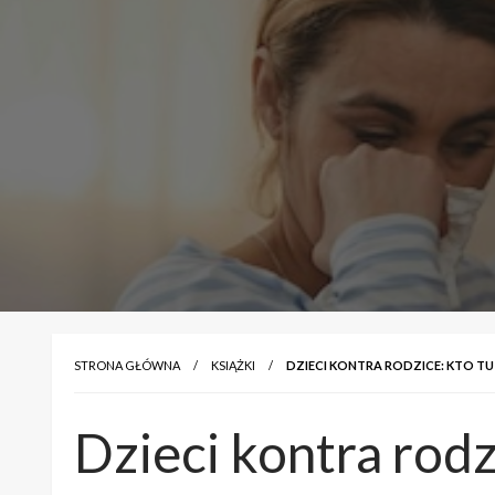
STRONA GŁÓWNA
KSIĄŻKI
DZIECI KONTRA RODZICE: KTO T
Dzieci kontra rodz