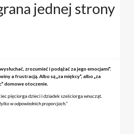
grana jednej strony
wysłuchać, zrozumieć i podążać za jego emocjami”.
iny a frustracją. Albo są „za miękcy”, albo „za
jąc” domowe otoczenie.
ec pięciorga dzieci i dziadek sześciorga wnucząt.
 tylko w odpowiednich proporcjach.”