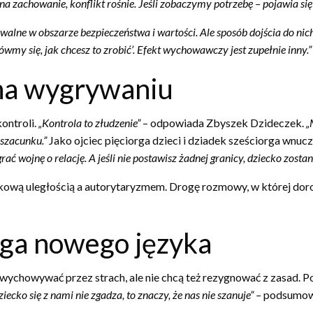
a zachowanie, konflikt rośnie. Jeśli zobaczymy potrzebę – pojawia si
walne w obszarze bezpieczeństwa i wartości. Ale sposób dojścia do nich
nówmy się, jak chcesz to zrobić’. Efekt wychowawczy jest zupełnie inny.”
 na wygrywaniu
kontroli.
„Kontrola to złudzenie”
– odpowiada Zbyszek Dzideczek.
„
 szacunku.”
Jako ojciec pięciorga dzieci i dziadek sześciorga wnu
rać wojnę o relację. A jeśli nie postawisz żadnej granicy, dziecko zosta
ą uległością a autorytaryzmem. Drogę rozmowy, w której dorosły 
ga nowego języka
ychowywać przez strach, ale nie chcą też rezygnować z zasad. Po
iecko się z nami nie zgadza, to znaczy, że nas nie szanuje” –
podsumow