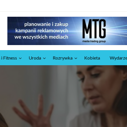
 i Fitness
Uroda
Rozrywka
Kobieta
Wydarze