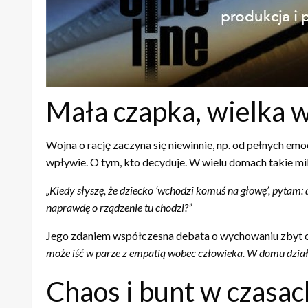
Mała czapka, wielka 
Wojna o rację zaczyna się niewinnie, np. od pełnych emo
wpływie. O tym, kto decyduje. W wielu domach takie mikr
„Kiedy słyszę, że dziecko ‘wchodzi komuś na głowę’, pytam: 
naprawdę o rządzenie tu chodzi?”
Jego zdaniem współczesna debata o wychowaniu zbyt cz
może iść w parze z empatią wobec człowieka. W domu dział
Chaos i bunt w czasa