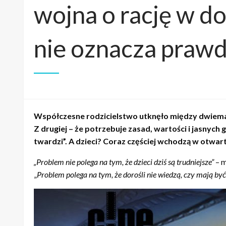
wojna o rację w d
nie oznacza praw
Współczesne rodzicielstwo utknęło między dwiema s
Z drugiej – że potrzebuje zasad, wartości i jasnych 
twardzi”. A dzieci? Coraz częściej wchodzą w otwart
„Problem nie polega na tym, że dzieci dziś są trudniejsze”
– m
„
Problem polega na tym, że dorośli nie wiedzą, czy mają by