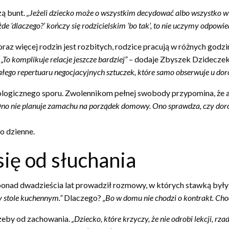
zą bunt.
„Jeżeli dziecko może o wszystkim decydować albo wszystko wyn
ażde ‘dlaczego?’ kończy się rodzicielskim ‘bo tak’, to nie uczymy odpowied
z więcej rodzin jest rozbitych, rodzice pracują w różnych godzi
.
„To komplikuje relacje jeszcze bardziej”
– dodaje Zbyszek Dzidecze
u całego repertuaru negocjacyjnych sztuczek, które samo obserwuje u dor
ologicznego sporu. Zwolennikom pełnej swobody przypomina, że au
. Ono nie planuje zamachu na porządek domowy. Ono sprawdza, czy doro
o dzienne.
się od słuchania
ad dwadzieścia lat prowadził rozmowy, w których stawką były cz
y stole kuchennym.”
Dlaczego?
„Bo w domu nie chodzi o kontrakt. Chod
rzeby od zachowania.
„Dziecko, które krzyczy, że nie odrobi lekcji, r