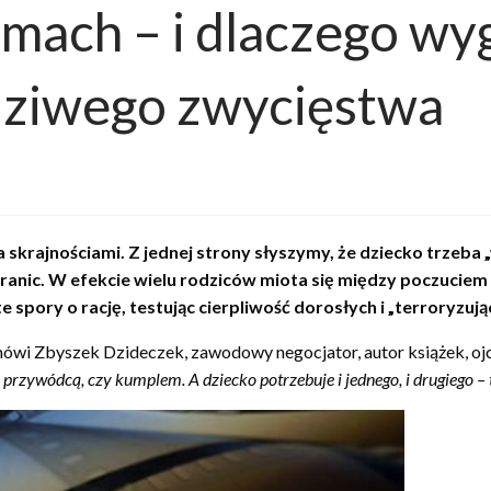
omach – i dlaczego wy
dziwego zwycięstwa
krajnościami. Z jednej strony słyszymy, że dziecko trzeba „
granic. W efekcie wielu rodziców miota się między poczuciem w
e spory o rację, testując cierpliwość dorosłych i „terroryzu
ówi Zbyszek Dzideczek, zawodowy negocjator, autor książek, ojci
ć przywódcą, czy kumplem. A dziecko potrzebuje i jednego, i drugiego –