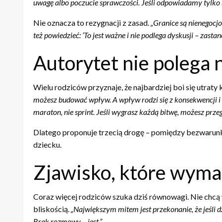
uwagę albo poczucie sprawczości. Jeśli odpowiadamy tylko n
Nie oznacza to rezygnacji z zasad.
„Granice są nienegocjo
też powiedzieć: ‘To jest ważne i nie podlega dyskusji – zasta
Autorytet nie polega
Wielu rodziców przyznaje, że najbardziej boi się utraty 
możesz budować wpływ. A wpływ rodzi się z konsekwencji i
maraton, nie sprint. Jeśli wygrasz każdą bitwę, możesz przeg
Dlatego proponuje trzecią drogę – pomiędzy bezwarunkow
dziecku.
Zjawisko, które wyma
Coraz więcej rodziców szuka dziś równowagi. Nie chcą w
bliskością.
„Największym mitem jest przekonanie, że jeśli dz
Brak rozmowy – jest.”