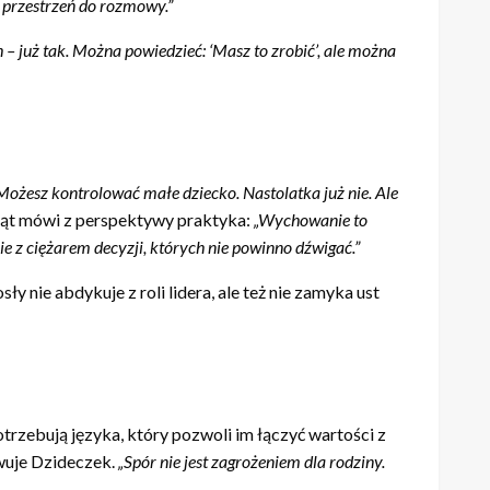
ę przestrzeń do rozmowy.”
 – już tak. Można powiedzieć: ‘Masz to zrobić’, ale można
Możesz kontrolować małe dziecko. Nastolatka już nie. Ale
cząt mówi z perspektywy praktyka:
„Wychowanie to
nie z ciężarem decyzji, których nie powinno dźwigać.”
nie abdykuje z roli lidera, ale też nie zamyka ust
trzebują języka, który pozwoli im łączyć wartości z
uje Dzideczek.
„Spór nie jest zagrożeniem dla rodziny.