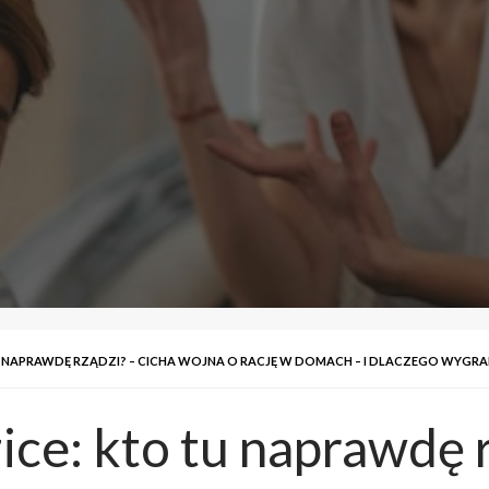
U NAPRAWDĘ RZĄDZI? – CICHA WOJNA O RACJĘ W DOMACH – I DLACZEGO WYG
ice: kto tu naprawdę 