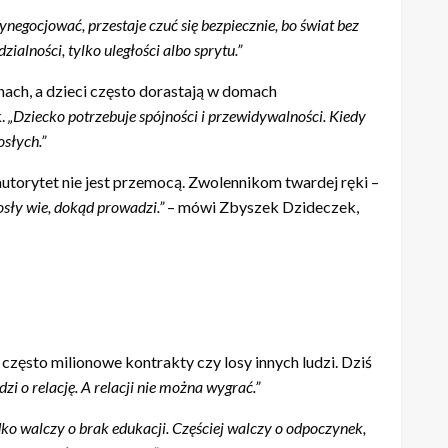
egocjować, przestaje czuć się bezpiecznie, bo świat bez
zialności, tylko uległości albo sprytu.”
nach, a dzieci często dorastają w domach
k.
„Dziecko potrzebuje spójności i przewidywalności. Kiedy
osłych.”
torytet nie jest przemocą. Zwolennikom twardej ręki –
sły wie, dokąd prowadzi.”
– mówi Zbyszek Dzideczek,
ęsto milionowe kontrakty czy losy innych ludzi. Dziś
zi o relację. A relacji nie można wygrać.”
zadko walczy o brak edukacji. Częściej walczy o odpoczynek,