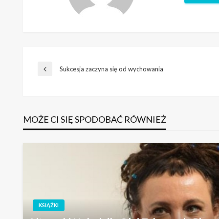
Nawigacja
Sukcesja zaczyna się od wychowania
Poprzedni
wpis
wpisu
MOŻE CI SIĘ SPODOBAĆ RÓWNIEŻ
KSIĄŻKI