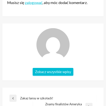
Musisz się
zalogować
, aby móc dodać komentarz.
Zobacz wszystkie wpisy
Nawigacja
Zakaz lansu w szkołach!
Poprzedni
wpisu
Znamy finalistów Ameryka
wpis