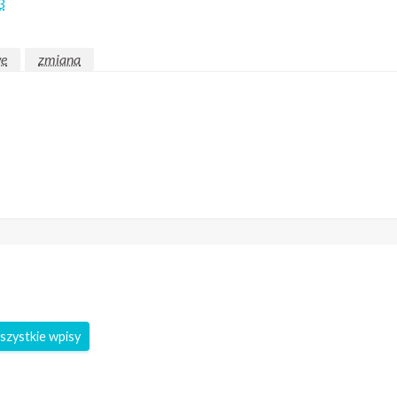
3
we
zmiana
szystkie wpisy