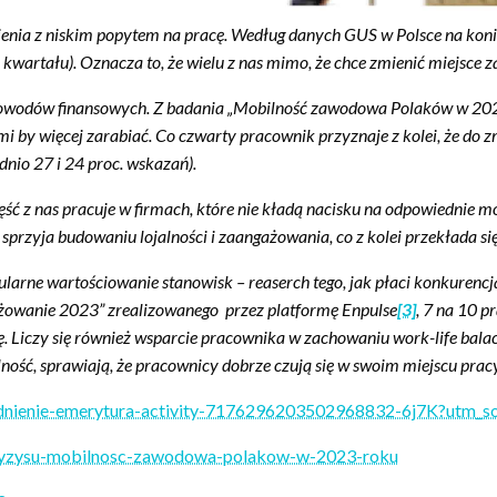
nia z niskim popytem na pracę. Według danych GUS w Polsce na konie
go kwartału). Oznacza to, że wielu z nas mimo, że chce zmienić miejsce 
 powodów finansowych. Z badania „Mobilność zawodowa Polaków w 202
i by więcej zarabiać. Co czwarty pracownik przyznaje z kolei, że d
nio 27 i 24 proc. wskazań).
ść z nas pracuje w firmach, które nie kładą nacisku na odpowiednie 
 sprzyja budowaniu lojalności i zaangażowania, co z kolei przekłada się
larne wartościowanie stanowisk – reaserch tego, jak płaci konkurencj
żowanie 2023” zrealizowanego przez platformę Enpulse
[3]
, 7 na 10 
. Liczy się również wsparcie pracownika w zachowaniu work-life balace
ność, sprawiają, że pracownicy dobrze czują się w swoim miejscu pracy
trudnienie-emerytura-activity-7176296203502968832-6j7K?ut
kryzysu-mobilnosc-zawodowa-polakow-w-2023-roku