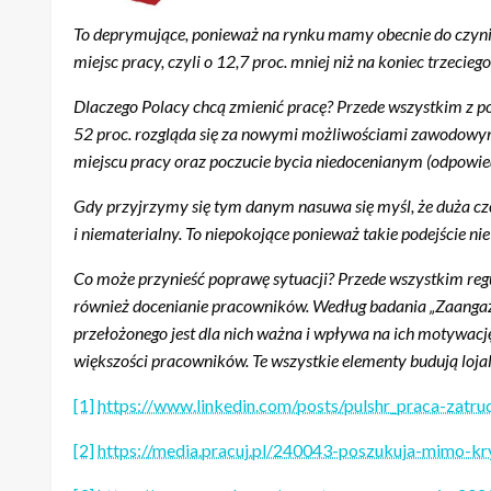
To deprymujące, ponieważ na rynku mamy obecnie do czynie
miejsc pracy, czyli o 12,7 proc. mniej niż na koniec trzecie
Dlaczego Polacy chcą zmienić pracę? Przede wszystkim z
52 proc. rozgląda się za nowymi możliwościami zawodowym
miejscu pracy oraz poczucie bycia niedocenianym (odpowied
Gdy przyjrzymy się tym danym nasuwa się myśl, że duża czę
i niematerialny. To niepokojące ponieważ takie podejście nie
Co może przynieść poprawę sytuacji? Przede wszystkim regu
również docenianie pracowników. Według badania „Zaanga
przełożonego jest dla nich ważna i wpływa na ich motywację
większości pracowników. Te wszystkie elementy budują lojal
[1]
https://www.linkedin.com/posts/pulshr_praca-za
[2]
https://media.pracuj.pl/240043-poszukuja-mimo-