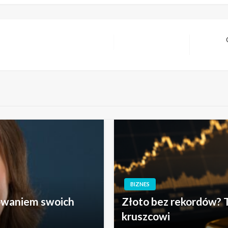
Następny
wpis
BIZNES
owaniem swoich
Złoto bez rekordów? T
kruszcowi