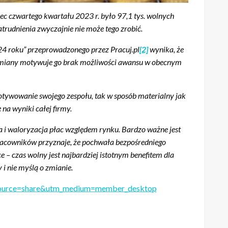
c czwartego kwartału 2023 r. było 97,1 tys. wolnych
zatrudnienia zwyczajnie nie może tego zrobić.
4 roku” przeprowadzonego przez Pracuj.pl
[2]
wynika, że
o zmiany motywuje go brak możliwości awansu w obecnym
motywowanie swojego zespołu, tak w sposób materialny jak
 na wyniki całej firmy.
a i waloryzacja płac względem rynku. Bardzo ważne jest
pracowników przyznaje, że pochwała bezpośredniego
 – czas wolny jest najbardziej istotnym benefitem dla
 i nie myślą o zmianie.
m_source=share&utm_medium=member_desktop