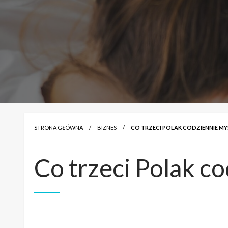
STRONA GŁÓWNA
BIZNES
CO TRZECI POLAK CODZIENNIE MYŚ
Co trzeci Polak co