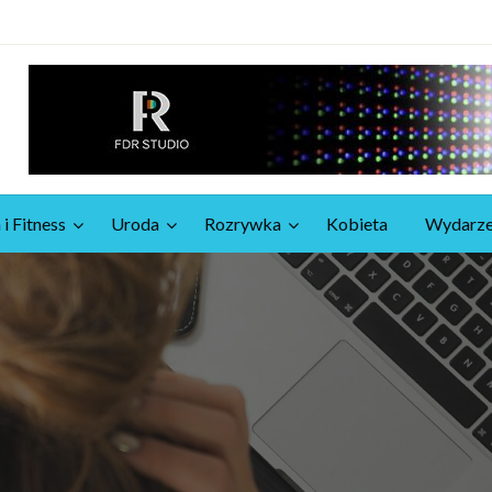
 i Fitness
Uroda
Rozrywka
Kobieta
Wydarze