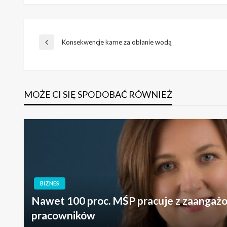
Nawigacja
Konsekwencje karne za oblanie wodą
Poprzedni
wpis
wpisu
MOŻE CI SIĘ SPODOBAĆ RÓWNIEŻ
BIZNES
Nawet 100 proc. MŚP pracuje z zaangaż
pracowników