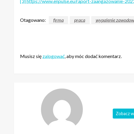
[3]
https://www.enpulse.eu/raport-zaangazowanie-202
Otagowano:
firma
praca
wypalenie zawodo
ZOSTAW ODPOWIEDŹ
Musisz się
zalogować
, aby móc dodać komentarz.
Zobacz w