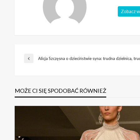
Zobacz w
Nawigacja
Alicja Szczęsna o dzieciństwie syna: trudna dzielnica, t
Poprzedni
wpis
wpisu
MOŻE CI SIĘ SPODOBAĆ RÓWNIEŻ