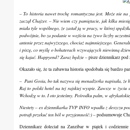
– To historia nawet trochę romantyczna jest. Może nie na 
zaczął Chajzer. – Nie wiem czy pamiętacie, jak kilka m
miała tyle wspólnego, że zastał ją w pracy, w której spędz
podwójnie, bo za podanie w wejściu na żywo liczby uczestni
antenie przez najwyższego, chociaż najmniejszego. Generalnie
i piszę, co myślę o bohaterach wzywających niewinną dzi
się kajać. Happyend? Zaraz będzie
– pisze dziennikarz pod 
Okazało się, że ta zabawna historia spodobała się bardzo pa
– Pani Gosia, bo tak nazywa się menadżerka napisała, że bar
Raj to polski hotel na tej rajskiej wyspie. Zawsze w życiu
Wchodzę w to. I oto jesteśmy. Pośrodku palm, w afrykańskie
Niestety – ex dziennikarka TVP INFO wpadła z deszczu pod 
potrafi przekuć ten ból w przyjemność:) –
podsumowuje Chaj
Dziennikarz doleciał na Zanzibar w piątek i codzienni