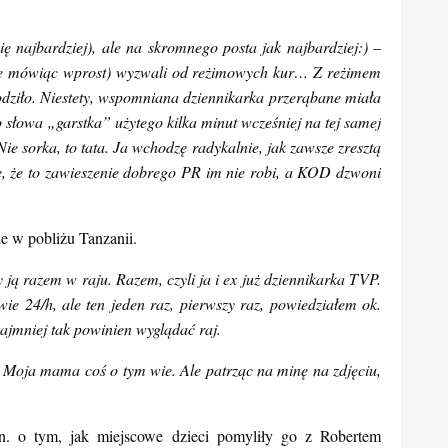
ę najbardziej), ale na skromnego posta jak najbardziej:) –
ile mówiąc wprost) wyzwali od reżimowych kur… Z reżimem
hodziło. Niestety, wspomniana dziennikarka przerąbane miała
 słowa „garstka” użytego kilka minut wcześniej na tej samej
Nie sorka, to tata. Ja wchodzę radykalnie, jak zawsze zresztą
, że to zawieszenie dobrego PR im nie robi, a KOD dzwoni
ie w pobliżu Tanzanii.
 ją razem w raju. Razem, czyli ja i ex już dziennikarka TVP.
wie 24/h, ale ten jeden raz, pierwszy raz, powiedziałem ok.
najmniej tak powinien wyglądać raj.
. Moja mama coś o tym wie. Ale patrząc na minę na zdjęciu,
in. o tym, jak miejscowe dzieci pomyliły go z Robertem