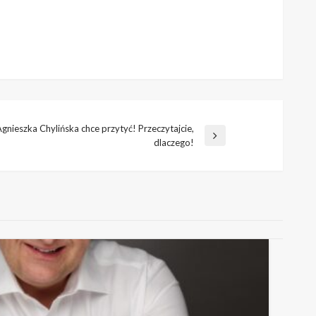
gnieszka Chylińska chce przytyć! Przeczytajcie,
stępny
dlaczego!
is