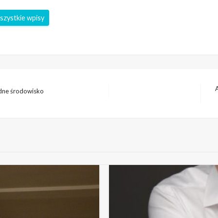
szystkie wpisy
A
rudne środowisko
Na
wp