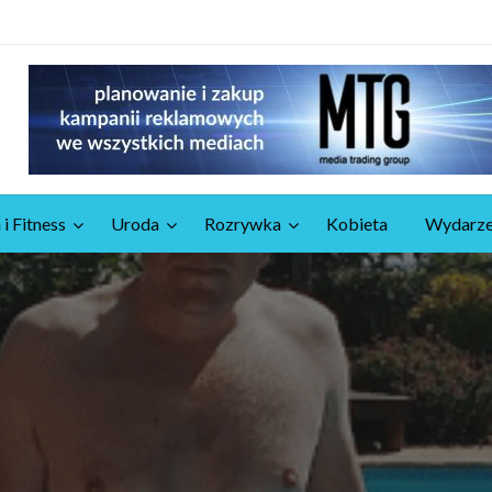
 i Fitness
Uroda
Rozrywka
Kobieta
Wydarze