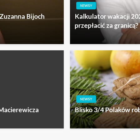
NEWSY
 Zuzanna Bijoch
Kalkulator wakacji 202
przepłacić za granicą?
NEWSY
 Macierewicza
Blisko 3/4 Polaków ro