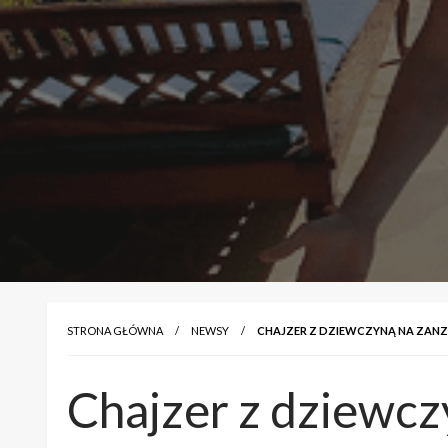
STRONA GŁÓWNA
NEWSY
CHAJZER Z DZIEWCZYNĄ NA ZANZ
Chajzer z dziewcz