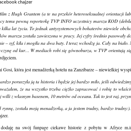
film z Hugh Grantem (a te na przekór heteroseksualnej orientacji lubi
iesięcy temu pewną reporterkę TVP INFO uczestnicy marszu KOD (deb
iła kilka lat życia. To jednak antysystemowych bohaterów niewiele obc
ków marszu została zawieszona w pracy. Jej cyfry średnio pasowały do
 – syf, kiła i mogiła na dwa baty. I teraz wchodzę ja. Cały na biało. 
ewczynę od kur… W mediach robi się gównoburza, w TVP orientują się
zdjęciem.
ni Gosi, która jest menadżerką hotelu na Zanzibarze – niewielkiej wysp
dzo poruszyła ją ta historia i będzie jej bardzo miło, jeśli odwiedzimy
 uważałem, że na wszystko trzeba ciężko zapracować i robię to właści
j willi z własnym basenem, 10 metrów od oceanu. Tak to jest raj, przy
rynnę, została moją menadżerką, a ja jestem trudny, bardzo trudny:)
zer.
e dodaję na swój funpage ciekawe historie z pobytu w Afryce m.