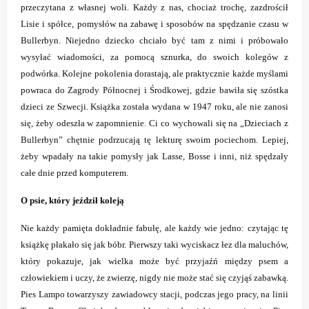
przeczytana z własnej woli. Każdy z nas, chociaż trochę, zazdrościł
Lisie i spółce, pomysłów na zabawę i sposobów na spędzanie czasu w
Bullerbyn. Niejedno dziecko chciało być tam z nimi i próbowało
wysyłać wiadomości, za pomocą sznurka, do swoich kolegów z
podwórka. Kolejne pokolenia dorastają, ale praktycznie każde myślami
powraca do Zagrody Północnej i Środkowej, gdzie bawiła się szóstka
dzieci ze Szwecji. Książka została wydana w 1947 roku, ale nie zanosi
się, żeby odeszła w zapomnienie. Ci co wychowali się na „Dzieciach z
Bullerbyn” chętnie podrzucają tę lekturę swoim pociechom. Lepiej,
żeby wpadały na takie pomysły jak Lasse, Bosse i inni, niż spędzały
całe dnie przed komputerem.
O psie, który jeździł koleją
Nie każdy pamięta dokładnie fabułę, ale każdy wie jedno: czytając tę
książkę płakało się jak bóbr. Pierwszy taki wyciskacz łez dla maluchów,
który pokazuje, jak wielka może być przyjaźń między psem a
człowiekiem i uczy, że zwierzę, nigdy nie może stać się czyjąś zabawką.
Pies Lampo towarzyszy zawiadowcy stacji, podczas jego pracy, na linii