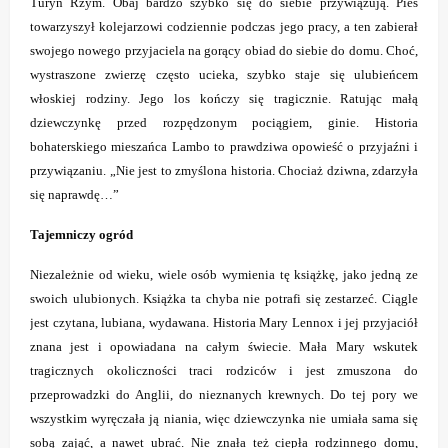
Turyn Rzym. Obaj bardzo szybko się do siebie przywiązują. Pies
towarzyszył kolejarzowi codziennie podczas jego pracy, a ten zabierał
swojego nowego przyjaciela na gorący obiad do siebie do domu. Choć,
wystraszone zwierzę często ucieka, szybko staje się ulubieńcem
włoskiej rodziny. Jego los kończy się tragicznie. Ratując małą
dziewczynkę przed rozpędzonym pociągiem, ginie. Historia
bohaterskiego mieszańca Lambo to prawdziwa opowieść o przyjaźni i
przywiązaniu. „Nie jest to zmyślona historia. Chociaż dziwna, zdarzyła
się naprawdę…”
Tajemniczy ogród
Niezależnie od wieku, wiele osób wymienia tę książkę, jako jedną ze
swoich ulubionych. Książka ta chyba nie potrafi się zestarzeć. Ciągle
jest czytana, lubiana, wydawana.
Historia Mary Lennox i jej przyjaciół
znana jest i opowiadana na całym świecie. Mała Mary wskutek
tragicznych okoliczności traci rodziców i jest zmuszona do
przeprowadzki do Anglii, do nieznanych krewnych. Do tej pory we
wszystkim wyręczała ją niania, więc dziewczynka nie umiała sama się
sobą zająć, a nawet ubrać. Nie znała też ciepła rodzinnego domu,