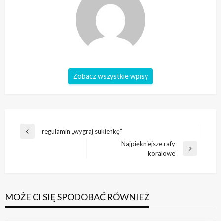
Zobacz wszystkie wpisy
Nawigacja
regulamin „wygraj sukienkę”
Poprzedni
wpisu
Najpiękniejsze rafy
wpis
Następny
koralowe
wpis
MOŻE CI SIĘ SPODOBAĆ RÓWNIEŻ