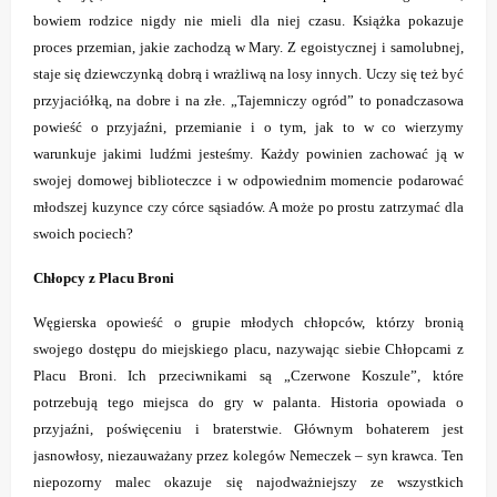
bowiem rodzice nigdy nie mieli dla niej czasu. Książka pokazuje
proces przemian, jakie zachodzą w Mary. Z egoistycznej i samolubnej,
staje się dziewczynką dobrą i wrażliwą na losy innych. Uczy się też być
przyjaciółką, na dobre i na złe. „Tajemniczy ogród” to ponadczasowa
powieść o przyjaźni, przemianie i o tym, jak to w co wierzymy
warunkuje jakimi ludźmi jesteśmy. Każdy powinien zachować ją w
swojej domowej biblioteczce i w odpowiednim momencie podarować
młodszej kuzynce czy córce sąsiadów. A może po prostu zatrzymać dla
swoich pociech?
Chłopcy z Placu Broni
Węgierska opowieść o grupie młodych chłopców, którzy bronią
swojego dostępu do miejskiego placu, nazywając siebie Chłopcami z
Placu Broni. Ich przeciwnikami są „Czerwone Koszule”, które
potrzebują tego miejsca do gry w palanta. Historia opowiada o
przyjaźni, poświęceniu i braterstwie. Głównym bohaterem jest
jasnowłosy, niezauważany przez kolegów Nemeczek – syn krawca. Ten
niepozorny malec okazuje się najodważniejszy ze wszystkich