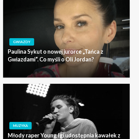
GWIAZDY
Paulina Sykut o nowej jurorce „Tańca z
Gwiazdami”. Co myśli o Oli Jordan?
MUZYKA
Młody raper Young Igi udostępnia kawałek z