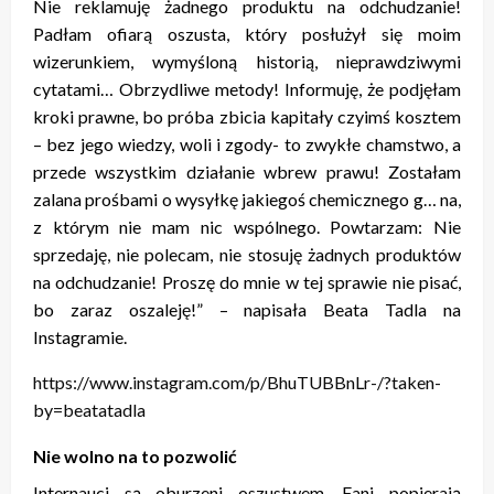
Nie reklamuję żadnego produktu na odchudzanie!
Padłam ofiarą oszusta, który posłużył się moim
wizerunkiem, wymyśloną historią, nieprawdziwymi
cytatami… Obrzydliwe metody! Informuję, że podjęłam
kroki prawne, bo próba zbicia kapitały czyimś kosztem
– bez jego wiedzy, woli i zgody- to zwykłe chamstwo, a
przede wszystkim działanie wbrew prawu! Zostałam
zalana prośbami o wysyłkę jakiegoś chemicznego g… na,
z którym nie mam nic wspólnego. Powtarzam: Nie
sprzedaję, nie polecam, nie stosuję żadnych produktów
na odchudzanie! Proszę do mnie w tej sprawie nie pisać,
bo zaraz oszaleję!” – napisała Beata Tadla na
Instagramie.
https://www.instagram.com/p/BhuTUBBnLr-/?taken-
by=beatatadla
Nie wolno na to pozwolić
Internauci są oburzeni oszustwem. Fani popierają