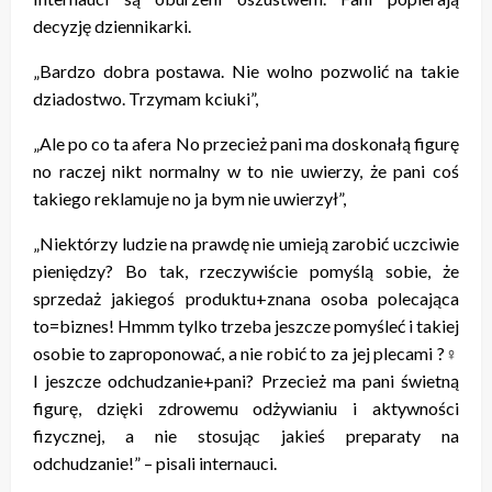
decyzję dziennikarki.
„Bardzo dobra postawa. Nie wolno pozwolić na takie
dziadostwo. Trzymam kciuki”,
„Ale po co ta afera No przecież pani ma doskonałą figurę
no raczej nikt normalny w to nie uwierzy, że pani coś
takiego reklamuje no ja bym nie uwierzył”,
„Niektórzy ludzie na prawdę nie umieją zarobić uczciwie
pieniędzy? Bo tak, rzeczywiście pomyślą sobie, że
sprzedaż jakiegoś produktu+znana osoba polecająca
to=biznes! Hmmm tylko trzeba jeszcze pomyśleć i takiej
osobie to zaproponować, a nie robić to za jej plecami ?‍♀️
I jeszcze odchudzanie+pani? Przecież ma pani świetną
figurę, dzięki zdrowemu odżywianiu i aktywności
fizycznej, a nie stosując jakieś preparaty na
odchudzanie!” – pisali internauci.