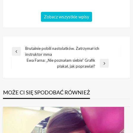
Zobacz wszystkie wpisy
Nawigacja
Brutalnie pobili nastolatków. Zatrzymał ich
Poprzedni
instruktor mma
wpisu
wpis
Ewa Farna: „Nie poznałam siebie” Grafik
Następny
płakał, jak poprawiał?
wpis
MOŻE CI SIĘ SPODOBAĆ RÓWNIEŻ