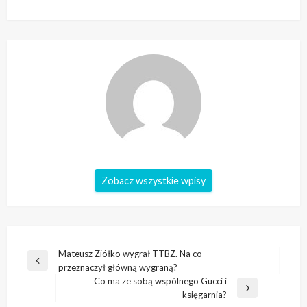
Zobacz wszystkie wpisy
Nawigacja
Mateusz Ziółko wygrał TTBZ. Na co
Poprzedni
przeznaczył główną wygraną?
wpisu
wpis
Co ma ze sobą wspólnego Gucci i
Następny
księgarnia?