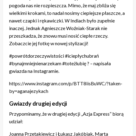
pogoda nas nie rozpieszcza. Mimo, że maj zbliża się
wielkimi krokami, to nadal nosimy cieplejsze płaszcze, a
nawet czapki i rękawiczki. W Indiach było zupełnie
inaczej. Jednak Agnieszcze Woźniak-Starak nie
przeszkadza, że znowu musi nosić ciepłe rzeczy.
Zobaczcie jej fotkę w nowej stylizacji!
#powrótdorzeczywistości #iciepłychubrań
#bynajmniejnienarzekam #toteżlubię ? – napisała
gwiazda na Instagramie.
https://www.instagram.com/p/BTT8iisBuWC/?taken-
by=aganajezykach
Gwiazdy drugiej edycji
Przypominamy, że w drugiej edycji „Azja Express” biorą
udział:
Joanna Przetakiewicz i Łukasz Jakóbiak, Marta