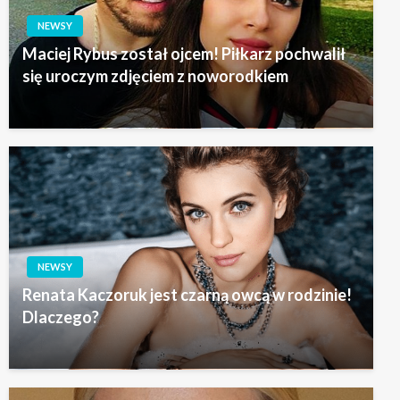
NEWSY
Maciej Rybus został ojcem! Piłkarz pochwalił
się uroczym zdjęciem z noworodkiem
NEWSY
Renata Kaczoruk jest czarną owcą w rodzinie!
Dlaczego?