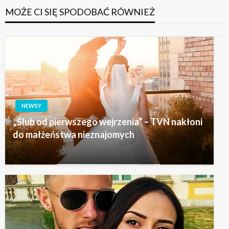
MOŻE CI SIĘ SPODOBAĆ RÓWNIEŻ
NEWSY
„Ślub od pierwszego wejrzenia” – TVN nakłoni
do małżeństwa nieznajomych