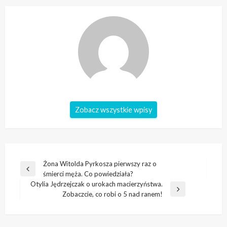
Zobacz wszystkie wpisy
Nawigacja
Żona Witolda Pyrkosza pierwszy raz o
Poprzedni
śmierci męża. Co powiedziała?
wpisu
wpis
Otylia Jędrzejczak o urokach macierzyństwa.
Następny
Zobaczcie, co robi o 5 nad ranem!
wpis