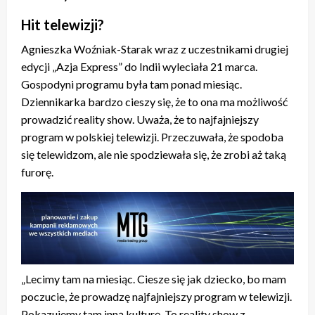
Hit telewizji?
Agnieszka Woźniak-Starak wraz z uczestnikami drugiej
edycji „Azja Express” do Indii wyleciała 21 marca.
Gospodyni programu była tam ponad miesiąc.
Dziennikarka bardzo cieszy się, że to ona ma możliwość
prowadzić reality show. Uważa, że to najfajniejszy
program w polskiej telewizji. Przeczuwała, że spodoba
się telewidzom, ale nie spodziewała się, że zrobi aż taką
furorę.
„Lecimy tam na miesiąc. Ciesze się jak dziecko, bo mam
poczucie, że prowadzę najfajniejszy program w telewizji.
Pokazujemy tam inną kulturę. To reality show z