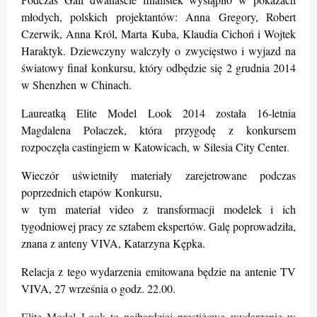
młodych, polskich projektantów: Anna Gregory, Robert
Czerwik, Anna Król, Marta Kuba, Klaudia Cichoń i Wojtek
Haraktyk. Dziewczyny walczyły o zwycięstwo i wyjazd na
światowy finał konkursu, który odbędzie się 2 grudnia 2014
w Shenzhen w Chinach.
Laureatką Elite Model Look 2014 została 16-letnia
Magdalena Polaczek, która przygodę z konkursem
rozpoczęła castingiem w Katowicach, w Silesia City Center
.
Wieczór uświetniły materiały zarejetrowane podczas
poprzednich etapów Konkursu,
w tym materiał video z transformacji modelek i ich
tygodniowej pracy ze sztabem ekspertów.
Galę poprowadziła,
znana z anteny VIVA, Katarzyna Kępka.
Relacja z tego wydarzenia emitowana będzie na antenie TV
VIVA, 27 września o godz. 22.00.
Elite Model Look to najbardziej prestiżowe wydarzenie w