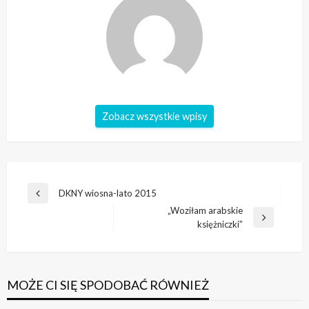
Zobacz wszystkie wpisy
Nawigacja
DKNY wiosna-lato 2015
Poprzedni
wpisu
„Woziłam arabskie
wpis
Następny
księżniczki”
wpis
MOŻE CI SIĘ SPODOBAĆ RÓWNIEŻ