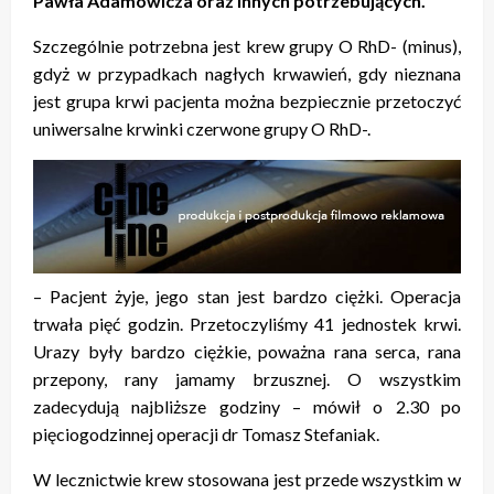
Pawła Adamowicza oraz innych potrzebujących.
Szczególnie potrzebna jest krew grupy O RhD- (minus),
gdyż w przypadkach nagłych krwawień, gdy nieznana
jest grupa krwi pacjenta można bezpiecznie przetoczyć
uniwersalne krwinki czerwone grupy O RhD-.
– Pacjent żyje, jego stan jest bardzo ciężki. Operacja
trwała pięć godzin. Przetoczyliśmy 41 jednostek krwi.
Urazy były bardzo ciężkie, poważna rana serca, rana
przepony, rany jamamy brzusznej. O wszystkim
zadecydują najbliższe godziny – mówił o 2.30 po
pięciogodzinnej operacji dr Tomasz Stefaniak.
W lecznictwie krew stosowana jest przede wszystkim w