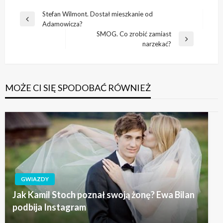
Nawigacja
Stefan Wilmont. Dostał mieszkanie od
Poprzedni
Adamowicza?
wpisu
wpis
SMOG. Co zrobić zamiast
Następny
narzekać?
wpis
MOŻE CI SIĘ SPODOBAĆ RÓWNIEŻ
GWIAZDY
Jak Kamil Stoch poznał swoją żonę? Ewa Bilan
podbija Instagram