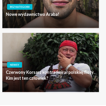
BEZ KATEGORII
Nowe wydawnictwo Araba!
NEWSY
Czerwony Korsarz kontradmirał polskiej floty.
Kim jest ten człowiek?