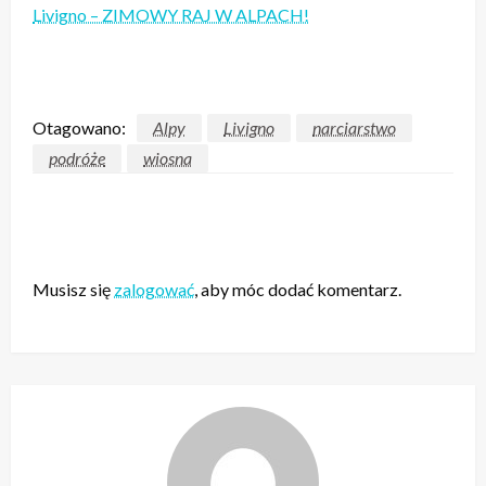
Livigno – ZIMOWY RAJ W ALPACH!
Otagowano:
Alpy
Livigno
narciarstwo
podróże
wiosna
ZOSTAW ODPOWIEDŹ
Musisz się
zalogować
, aby móc dodać komentarz.