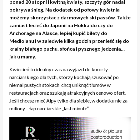
ponad 20 stopni i kwitną kwiaty, szczyty gór nadal
pokrywa śnieg. Na dodatek od połowy kwietnia
możemy skorzystac z darmowych ski passów. Także
zamiast lecieć do Japonii na Hokkaido czy do
Anchorage na Alasce, lepiej kupić bilety do
Mediolanu i w zaledwie kilka godzin przenieść się do
krainy białego puchu, słońca i pysznego jedzenia…
jak u mamy.
Kwiecień to idealny czas na wyjazd do kurorty
narciarskiego dla tych, którzy kochają szusować po
niemal pustych stokach, chcą uniknąć tłumów w
restauracjach oraz szukają atrakcyjnych cenowo ofert.
Jeśli chcesz mieć Alpy tylko dla siebie, w dodatku nie za
miliony – łap narciarskie „last minute”.