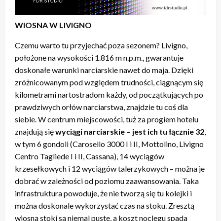
WIOSNA W LIVIGNO
Czemu warto tu przyjechać poza sezonem? Livigno,
położone na wysokości 1.816 m n.p.m., gwarantuje
doskonałe warunki narciarskie nawet do maja. Dzięki
zróżnicowanym pod względem trudności, ciągnącym się
kilometrami nartostradom każdy, od początkujących po
prawdziwych orłów narciarstwa, znajdzie tu coś dla
siebie. W centrum miejscowości, tuż za progiem hotelu
znajdują się
wyciągi narciarskie – jest ich tu łącznie 32
,
w tym 6 gondoli (Carosello 3000 I i II, Mottolino, Livigno
Centro Tagliede I i II, Cassana), 14 wyciągów
krzesełkowych i 12 wyciągów talerzykowych – można je
dobrać w zależności od poziomu zaawansowania. Taka
infrastruktura powoduje, że nie tworzą się tu kolejki i
można doskonale wykorzystać czas na stoku. Zresztą
wiosną stoki są niemal puste, a koszt noclegu spada