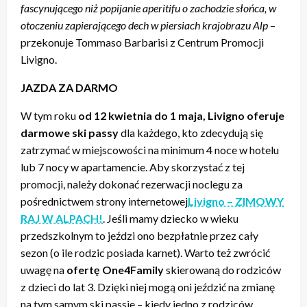
fascynującego niż popijanie aperitifu o zachodzie słońca, w
otoczeniu zapierającego dech w piersiach krajobrazu Alp
–
przekonuje Tommaso Barbarisi z Centrum Promocji
Livigno.
JAZDA ZA DARMO
W tym roku
od 12 kwietnia do 1 maja, Livigno oferuje
darmowe ski passy
dla każdego, kto zdecydują się
zatrzymać w miejscowości na minimum 4 noce w hotelu
lub 7 nocy w apartamencie. Aby skorzystać z tej
promocji, należy dokonać rezerwacji noclegu za
pośrednictwem strony internetowej
Livigno – ZIMOWY
RAJ W ALPACH!
. Jeśli mamy dziecko w wieku
przedszkolnym to jeździ ono bezpłatnie przez cały
sezon (o ile rodzic posiada karnet). Warto też zwrócić
uwagę na
ofertę One4Family
skierowaną do rodziców
z dzieci do lat 3. Dzięki niej mogą oni jeździć na zmianę
na tym samym ski passie – kiedy jedno z rodziców