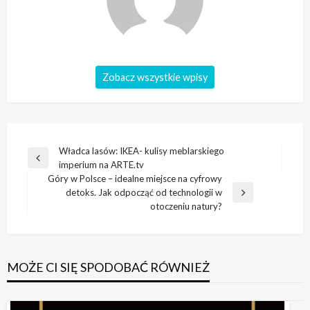
Zobacz wszystkie wpisy
Nawigacja
Władca lasów: IKEA- kulisy meblarskiego
Poprzedni
imperium na ARTE.tv
wpisu
wpis
Góry w Polsce – idealne miejsce na cyfrowy
detoks. Jak odpocząć od technologii w
Następny
otoczeniu natury?
wpis
MOŻE CI SIĘ SPODOBAĆ RÓWNIEŻ