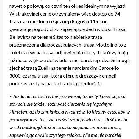
nawet o połowę, co czyni ten okres idealnym na wyjazd.
W atrakcyjnej cenie otrzymujemy wiec dostęp do
74
tras narciarskich o łącznej długości 115 km,
gwarancję pogody oraz zapierające dech widoki. Trasa
Bellavista na terenie Sitas to niebieska trasa
przeznaczona dla początkujących; trasa Mottolino to z
kolei czerwona trasa, odpowiednia dla tych, którzy mają
już nieco większe doświadczenie, bardziej odważni mogą
zjechać trasą Zuelli na terenie narciarskim Carosello
3000, czarną trasą, która oferuje dreszczyk emocji
podczas jazdy na nartach z dużą prędkością.
– Jazda na nartach w Livigno wiosną to nie tylko emocje na
stokach, ale także możliwość cieszenia się łagodnym
klimatem aż do zamknięcia wyciągów. To idealny czas, aby w
pełni wykorzystać czas na świeżym powietrzu – zjeść lunche
w schronisku, gdzie słońce pada na panoramiczne tarasy,
zapewniając chwile czystego relaksu. Nie ma nic bardziej