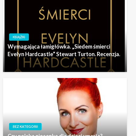
KSIĄŻKI
Wymagająca łamigłówka. „Siedem śmierci
Evelyn Hardcastle” Stewart Turton. Recenzja.
BEZ KATEGORII
Czy polska piosenka dla dzieci umarła?