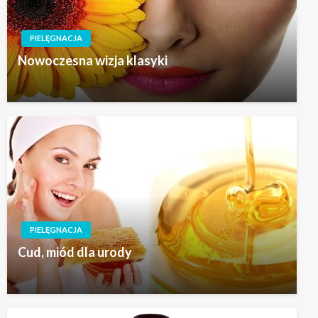
PIELĘGNACJA
Nowoczesna wizja klasyki
PIELĘGNACJA
Cud, miód dla urody