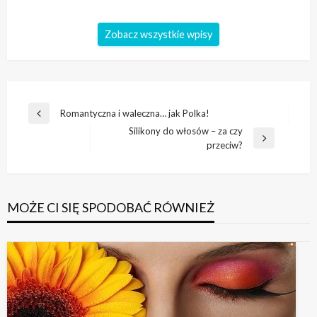
Zobacz wszystkie wpisy
Nawigacja
Romantyczna i waleczna… jak Polka!
Poprzedni
wpisu
Silikony do włosów – za czy
wpis
Następny
przeciw?
wpis
MOŻE CI SIĘ SPODOBAĆ RÓWNIEŻ