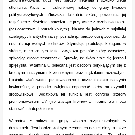
zakonserwowana, gdyż jest bardzo nietrwała i szybko ulega
utlenianiu. Kwas L – askorbinowy należy do grupy kwasów
polihydroksylowych. Złuszcza delikatnie skórę, powodując jej
rozjaśnienie. Świetnie sprawdza się przy walce z przebarwieniami
(posłonecznymi i potrądzikowymi). Należy do jednych z najsilniej
działających antyutleniaczy, posiadając bardzo dużą zdolność do
neutralizacji wolnych rodników. Stymuluje produkcję kolagenu w
skórze, a co za tym idzie, zwiększa gęstość skóry właściwej,
spłycając drobne zmarszczki. Sprawia, że skóra staje się jędrna i
sprężysta. Witamina C polecana jest osobom borykającym się z
kruchymi naczyniami krwionośnymi oraz trądzikiem różowatym.
Posiada właściwości przeciwzapalne i uszczelniające naczynia
krwionośne, a ponadto zwiększa odporność skóry na czynniki
środowiskowe. Dodatkową jej funkcją jest ochrona przeciw
promieniowaniem UV (nie zastąpi kremów z filtrami, ale może
stanowić ich dopełnienie).
Witamina E należy do grupy witamin rozpuszczalnych w
tłuszczach. Jest bardzo ważnym elementem naszej diety, a także