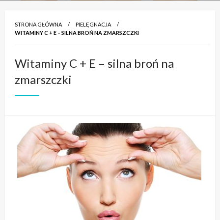
STRONA GŁÓWNA
PIELĘGNACJA
WITAMINY C + E – SILNA BROŃ NA ZMARSZCZKI
Witaminy C + E – silna broń na
zmarszczki