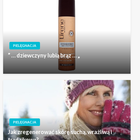
PIELĘGNACJA
” … dziewczyny lubią brąz … „
PIELĘGNACJA
Jak zregenerować skórę suchą, wrażliwą i
trądzikową?