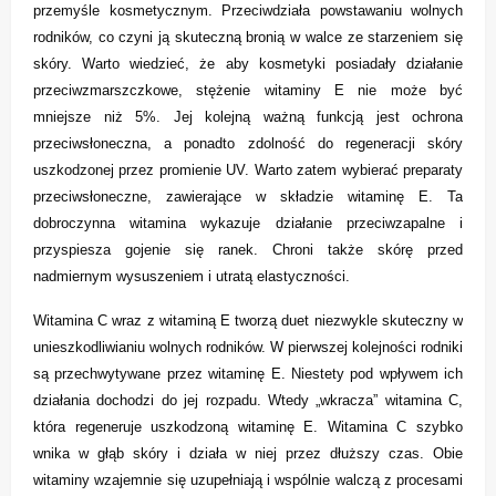
przemyśle kosmetycznym. Przeciwdziała powstawaniu wolnych
rodników, co czyni ją skuteczną bronią w walce ze starzeniem się
skóry. Warto wiedzieć, że aby kosmetyki posiadały działanie
przeciwzmarszczkowe, stężenie witaminy E nie może być
mniejsze niż 5%. Jej kolejną ważną funkcją jest ochrona
przeciwsłoneczna, a ponadto zdolność do regeneracji skóry
uszkodzonej przez promienie UV. Warto zatem wybierać preparaty
przeciwsłoneczne, zawierające w składzie witaminę E. Ta
dobroczynna witamina wykazuje działanie przeciwzapalne i
przyspiesza gojenie się ranek. Chroni także skórę przed
nadmiernym wysuszeniem i utratą elastyczności.
Witamina C wraz z witaminą E tworzą duet niezwykle skuteczny w
unieszkodliwianiu wolnych rodników. W pierwszej kolejności rodniki
są przechwytywane przez witaminę E. Niestety pod wpływem ich
działania dochodzi do jej rozpadu. Wtedy „wkracza” witamina C,
która regeneruje uszkodzoną witaminę E. Witamina C szybko
wnika w głąb skóry i działa w niej przez dłuższy czas. Obie
witaminy wzajemnie się uzupełniają i wspólnie walczą z procesami