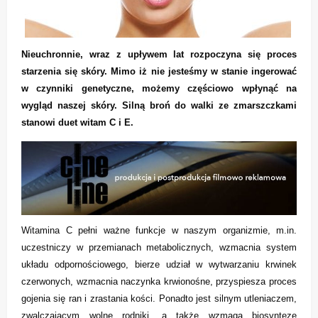
Nieuchronnie, wraz z upływem lat rozpoczyna się proces
starzenia się skóry. Mimo iż nie jesteśmy w stanie ingerować
w czynniki genetyczne, możemy częściowo wpłynąć na
wygląd naszej skóry. Silną broń do walki ze zmarszczkami
stanowi duet witam C i E.
Witamina C pełni ważne funkcje w naszym organizmie, m.in.
uczestniczy w przemianach metabolicznych, wzmacnia system
układu odpornościowego, bierze udział w wytwarzaniu krwinek
czerwonych, wzmacnia naczynka krwionośne, przyspiesza proces
gojenia się ran i zrastania kości. Ponadto jest silnym utleniaczem,
zwalczającym wolne rodniki, a także wzmaga biosyntezę