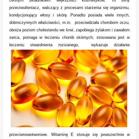
cennym składnikiem większości kosmetyków. To silny
przeciwutleniacz, walczący z procesami starzenia się organizmu,
kondycjonujący włosy i skórę. Ponadto posiada wiele innych,
dobroczynnych właściwości, m.in. przeciwdziała chorobom oczu,
obniża poziom cholesterolu we krwi, zapobiega żylakom i zawałom
serca, pomaga w leczeniu chorób skórnych, stosowana jest w
leczeniu stwardnienia rozsianego,
wykazuje działanie
przeciwnowotworowe. Witaminę E stosuje się powszechnie w