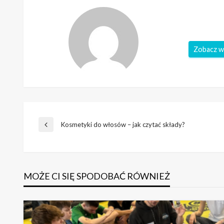
Zobacz w
Nawigacja
Kosmetyki do włosów – jak czytać składy?
Poprzedni
wpis
wpisu
MOŻE CI SIĘ SPODOBAĆ RÓWNIEŻ