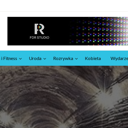
 i Fitness
Uroda
Rozrywka
Kobieta
Wydarze