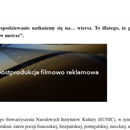
podziewanie natkniemy się na… wiersz. To dlatego, że p
 w metrze”.
ego Stowarzyszenia Narodowych Instytutów Kultury (EUNIC), w tym r
ie zatem poezji francuskiej, hiszpańskiej, portugalskiej, tureckiej, u