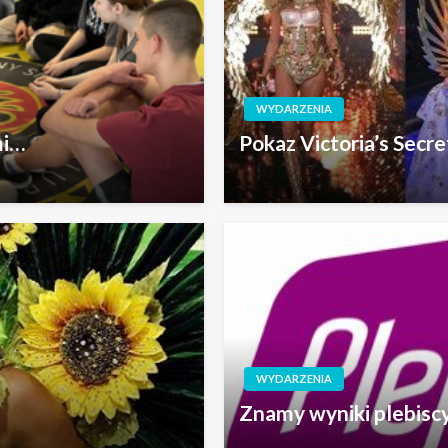
WYDARZENIA
mi…
Pokaz Victoria’s Secr
WYDARZENIA
Znamy wyniki plebisc