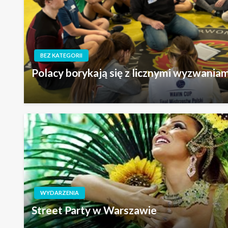
BEZ KATEGORII
Polacy borykają się z licznymi wyzwania
WYDARZENIA
Street Party w Warszawie