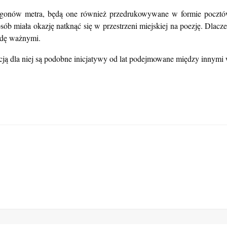
wagonów metra, będą one również przedrukowywane w formie pocztó
 osób miała okazję natknąć się w przestrzeni miejskiej na poezję. Dlac
wdę ważnymi.
acją dla niej są podobne inicjatywy od lat podejmowane między innym