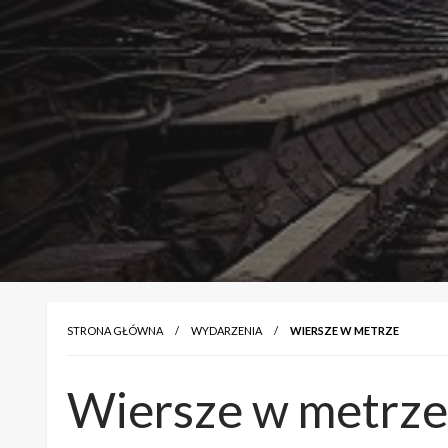
STRONA GŁÓWNA
WYDARZENIA
WIERSZE W METRZE
Wiersze w metrze