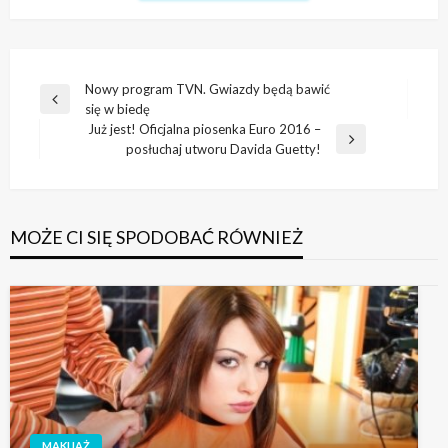
Nawigacja
Nowy program TVN. Gwiazdy będą bawić
Poprzedni
się w biedę
wpisu
wpis
Już jest! Oficjalna piosenka Euro 2016 –
Następny
posłuchaj utworu Davida Guetty!
wpis
MOŻE CI SIĘ SPODOBAĆ RÓWNIEŻ
MAKIJAŻ