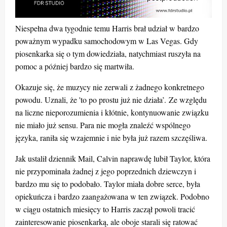
Niespełna dwa tygodnie temu Harris brał udział w bardzo
poważnym wypadku samochodowym w Las Vegas. Gdy
piosenkarka się o tym dowiedziała, natychmiast ruszyła na
pomoc a później bardzo się martwiła.
Okazuje się, że muzycy nie zerwali z żadnego konkretnego
powodu. Uznali, że 'to po prostu już nie działa’.
Ze względu
na liczne nieporozumienia i kłótnie, kontynuowanie związku
nie miało już sensu. Para nie mogła znaleźć wspólnego
języka, raniła się wzajemnie i nie była już razem szczęśliwa.
Jak ustalił dziennik Mail, Calvin naprawdę lubił Taylor, która
nie przypominała żadnej z jego poprzednich dziewczyn i
bardzo mu się to podobało. Taylor miała dobre serce, była
opiekuńcza i bardzo zaangażowana w ten związek. Podobno
w ciągu ostatnich miesięcy to Harris zaczął powoli tracić
zainteresowanie piosenkarką, ale oboje starali się ratować