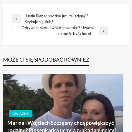
Nawigacja
Justin Bieber spotkał już „tę jedyną”?
Poprzedni
Szykuje się ślub?
wpisu
wpis
Odrywasz skórki wokół paznokci? Uważaj,
Następny
to może być choroba
wpis
MOŻE CI SIĘ SPODOBAĆ RÓWNIEŻ
GWIAZDY
Marina i Wojciech Szczęsny chcą powiększyć
rodzinę? Piosenkarka uchyla rąbka tajemnicy!