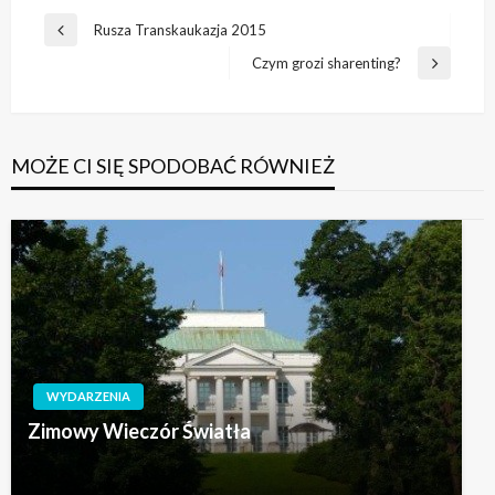
Nawigacja
Rusza Transkaukazja 2015
Poprzedni
wpisu
wpis
Czym grozi sharenting?
Następny
wpis
MOŻE CI SIĘ SPODOBAĆ RÓWNIEŻ
WYDARZENIA
Zimowy Wieczór Światła