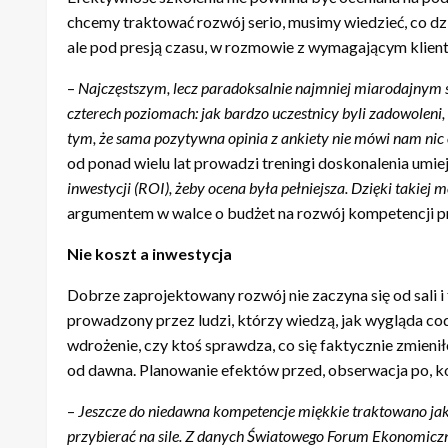
chcemy traktować rozwój serio, musimy wiedzieć, co dzia
ale pod presją czasu, w rozmowie z wymagającym kliente
–
Najczęstszym, lecz paradoksalnie najmniej miarodajnym s
czterech poziomach: jak bardzo uczestnicy byli zadowoleni,
tym, że sama pozytywna opinia z ankiety nie m
ó
wi nam nic 
od ponad wielu lat prowadzi treningi doskonalenia umi
inwestycji (ROI), żeby ocena był
a pe
łniejsza. Dzięki takiej 
argumentem w walce o budżet na rozwój kompetencji p
Nie koszt a inwestycja
Dobrze zaprojektowany rozwój nie zaczyna się od sali i
prowadzony przez ludzi, którzy wiedzą, jak wygląda codzi
wdrożenie, czy ktoś sprawdza, co się faktycznie zmienił
od dawna. Planowanie efektów przed, obserwacja po, ko
–
Jeszcze do niedawna kompetencje miękkie traktowano jako
przybierać na sile. Z danych Światowego Forum Ekonomiczne