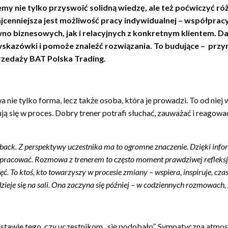
my nie tylko przyswoić solidną wiedzę, ale też poćwiczyć r
cenniejsza jest możliwość pracy indywidualnej – współpracy
o biznesowych, jak i relacyjnych z konkretnym klientem. Daje
 wskazówki i pomoże znaleźć rozwiązania. To budujące – przyn
rzedaży BAT Polska Trading.
e tylko forma, lecz także osoba, która je prowadzi. To od niej w 
ją się w proces. Dobry trener potrafi słuchać, zauważać i reagować n
back. Z perspektywy uczestnika ma to ogromne znaczenie. Dzięki infor
 popracować. Rozmowa z trenerem to często moment prawdziwej refleks
ć. To ktoś, kto towarzyszy w procesie zmiany – wspiera, inspiruje, cza
zieje się na sali. Ona zaczyna się później – w codziennych rozmowach
stawie tego, czy uczestnikom „się podobało”. Sympatyczna atmosf