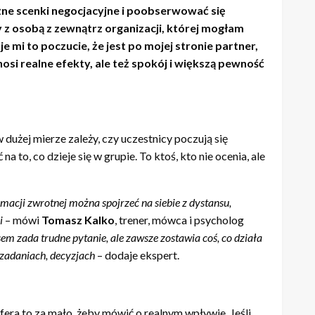
óżne scenki negocjacyjne i poobserwować się
 z osobą z zewnątrz organizacji, której mogłam
 mi to poczucie, że jest po mojej stronie partner,
osi realne efekty, ale też spokój i większą pewność
dużej mierze zależy, czy uczestnicy poczują się
a to, co dzieje się w grupie. To ktoś, kto nie ocenia, ale
macji zwrotnej można spojrzeć na siebie z dystansu,
ji
– mówi
Tomasz Kalko
, trener, mówca i psycholog
sem zada trudne pytanie, ale zawsze zostawia coś, co dział
a
, zadaniach, decyzjach
– dodaje ekspert.
era to za mało, żeby mówić o realnym wpływie. Jeśli