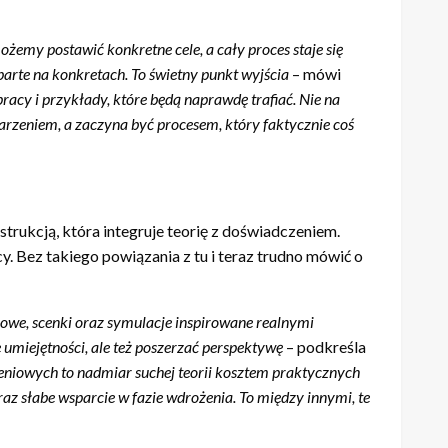
ożemy postawić konkretne cele, a cały proces staje się
oparte na konkretach. To świetny punkt wyjś
cia
– mówi
acy i przykłady, kt
ó
re będą naprawdę trafiać. Nie na
ydarzeniem, a zaczyna być procesem, kt
ó
ry faktycznie coś
rukcją, która integruje teorię z doświadczeniem.
y. Bez takiego powiązania z tu i teraz trudno mówić o
powe, scenki oraz symulacje inspirowane realnymi
umiejętności, ale też poszerzać perspektywę
– podkreśla
leniowych to nadmiar suchej teorii kosztem praktycznych
raz słabe wsparcie w fazie wdrożenia. To między innymi, te