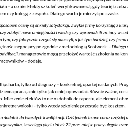
ła – a co nie. Efekty szkoleń weryfikowane są, gdy teorię trzeba
m czy kolegą z zespołu. Dlatego warto je mierzyć po czasie.
posobem oceny są ankiety satysfakcji. Zwykle firmy korzystają z klas
 czy zdobyli nowe umiejętności i wiedzę, czy wprowadzili zmiany w cod
o tym, czy faktycznie czegoś się nauczyli, a już tym bardziej, czy firm
ejętności negocjacyjne zgodnie z metodologią Scotwork
. – Dlatego 
modyfikacji,
managerowie mogą przełożyć wartość szkolenia na konk
racowników – dodaje.
 flipcharta, tylko od diagnozy – konkretnej, opartej na danych. P
enna praca, a nie tylko jak o niej opowiadać. Równie ważne, co sama
o. Mierzenie efektów to nie ozdobnik do raportu, ale element obo
nkretne wnioski – tylko wtedy szkolenie przestaje być kosztem.
 dodatek do twardych kwalifikacji. Dziś jednak to one coraz częściej
go wynika, że w ciągu pięciu lat aż 22 proc. miejsc pracy ulegnie tr