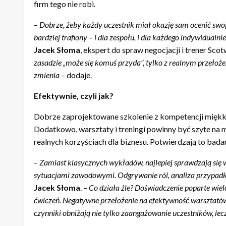
firm tego nie robi.
–
Dobrze, żeby każdy uczestnik miał okazję sam ocenić swoj
bardziej trafiony – i dla zespołu, i dla każdego indywidual
Jacek Słoma
, ekspert do spraw negocjacji i trener Sco
zasadzie „może się komuś przyda”, tylko z realnym przełożen
zmienia
– dodaje.
Efektywnie, czyli jak?
Dobrze zaprojektowane szkolenie z kompetencji miękki
Dodatkowo, warsztaty i treningi powinny być szyte na mi
realnych korzyściach dla biznesu. Potwierdzają to badan
–
Zamiast klasycznych wykład
ó
w, najlepiej sprawdzają się 
sytuacjami zawodowymi. Odgrywanie r
ó
l, analiza przypad
Jacek Słoma
. –
Co działa ź
le? Do
świadczenie poparte wiel
ćwiczeń. Negatywne przełożenie na efektywność warsztat
ó
czynniki obniżają nie tylko zaangażowanie uczestnik
ó
w, le