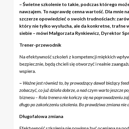
– Świetne szkolenie to takie, podczas którego może
nawzajem. To naprawdę cenna wartość. Dla mnie naj
szczerze opowiedzieć o swoich trudnościach: zarówn
który nie tylko wysłucha, ale da konkretne, trafne
siebie – mówi Małgorzata Rynkiewicz, Dyrektor Sp
Trener-przewodnik
Na efektywność szkoleń z kompetencji miękkich wpływa ni
bezpiecznie, będą chcieli się otworzyć i realnie zaangażu
wspiera.
–
Wa
żne jest r
ó
wnież to, by prowadzący dawał
bie
żący feed
zobaczyć, co już działa dobrze, a nad czym warto jeszcze
biznesu –
Rola trenera nie kończy się na poprowadzeniu zaję
d
ługo po zakończeniu szkolenia. Bo prawdziwa zmiana nie d
Długofalowa zmiana
Efektywność szkolenia nie powinna być oceniana na pod