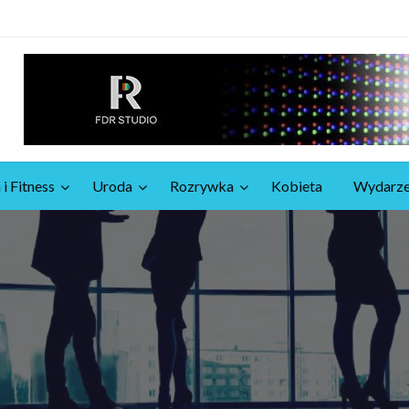
 i Fitness
Uroda
Rozrywka
Kobieta
Wydarze