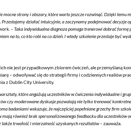
e mocne strony i obszary, kt
ó
re warto jeszcze rozwinąć. Dzięki temu m
nie. Przestajemy działać intuicyjnie, a zaczynamy podejmować decyzje 
twork. –
Taka indywidualna diagnoza pomaga trenerowi dobrać formę pr
iem na to, co kto robi na co dzień. I wtedy szkolenie przestaje być w
ch nie jest przypadkowym zbiorem ćwiczeń, ale przemyślaną konst
arę – odwoływać się do strategii firmy i codziennych realiów prac
ia z Dublin City University.
warsztaty, kt
ó
re angażują uczestnik
ó
w w ćwiczenia indywidualne i gru
k
ó
w czy moderowane dyskusje pozwalają nie tylko trenować konkretne 
oma badaniami wskazuje, że najczęściej popełniane grzechy firm szko
w mają r
ó
wnież brak spersonalizowanego feedbacku dla uczestnik
ó
w o
cz także trwałość i mierzalność uzyskanych rezultat
ó
w
– zauważa.