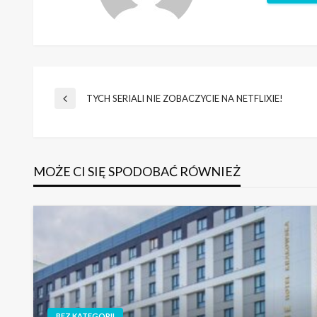
Nawigacja
TYCH SERIALI NIE ZOBACZYCIE NA NETFLIXIE!
Poprzedni
wpis
wpisu
MOŻE CI SIĘ SPODOBAĆ RÓWNIEŻ
BEZ KATEGORII