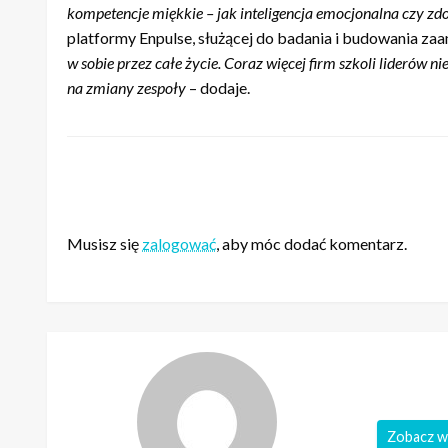
kompetencje miękkie – jak inteligencja emocjonalna czy zd
platformy Enpulse, służącej do badania i budowania z
w sobie przez całe życie. Coraz więcej firm szkoli lider
ó
w ni
na zmiany zespoły
– dodaje.
ZOSTAW ODPOWIEDŹ
Musisz się
zalogować
, aby móc dodać komentarz.
Zobacz w