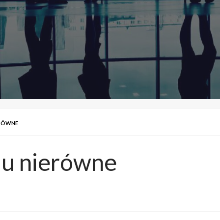
ERÓWNE
iu nierówne