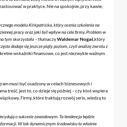
 zastosować w praktyce. Nie na spokojnie, przy kawie,
ycznego modelu Kirkpatricka, kt
ó
ry ocenia szkolenia na
ziennej pracy oraz jaki był wpływ na cele firmy. Problem w
a na tym skorzystała –
tłumaczy
Waldemar Noga
ś
,który
często dodaje się jeszcze piąty poziom, czyli analizę zwrotu z
retne wskaźniki finansowe, co jest niezwykle ważnym
rogram musi być osadzony w celach biznesowych i
 treść, jest to, co dzieje się później – czy ktoś wspiera
wiązkowy. Firmy, które traktują rozwój serio, wiedzą to
 decydują o sukcesie zawodowym. Ta tendencja będzie
ansformacji. W tak dynamicznym środowisku to właśnie