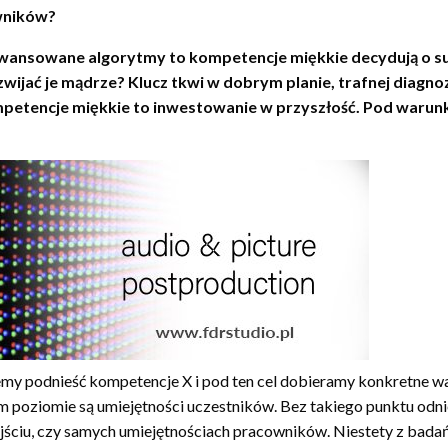
wników?
ansowane algorytmy to kompetencje miękkie decydują o sukc
wijać je mądrze? Klucz tkwi w dobrym planie, trafnej diagnoz
petencje miękkie to inwestowanie w przyszłość. Pod warunki
my podnieść kompetencje X i pod ten cel dobieramy konkretne war
m poziomie są umiejętności uczestników. Bez takiego punktu odn
dejściu, czy samych umiejętnościach pracowników. Niestety z ba