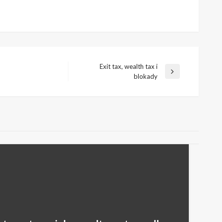
Exit tax, wealth tax i
Następny
blokady
wpis