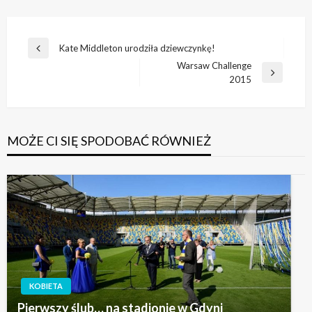
Nawigacja
Kate Middleton urodziła dziewczynkę!
Poprzedni
wpisu
Warsaw Challenge
wpis
Następny
2015
wpis
MOŻE CI SIĘ SPODOBAĆ RÓWNIEŻ
KOBIETA
Pierwszy ślub… na stadionie w Gdyni