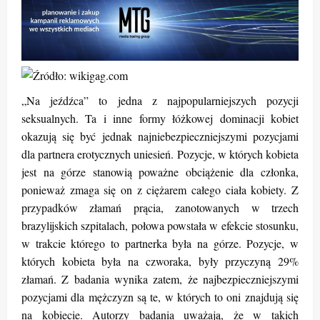
„Na jeźdźca” to jedna z najpopularniejszych pozycji
seksualnych. Ta i inne formy łóżkowej dominacji kobiet
okazują się być jednak najniebezpieczniejszymi pozycjami
dla partnera erotycznych uniesień. Pozycje, w których kobieta
jest na górze stanowią poważne obciążenie dla członka,
ponieważ zmaga się on z ciężarem całego ciała kobiety. Z
przypadków złamań prącia, zanotowanych w trzech
brazylijskich szpitalach, połowa powstała w efekcie stosunku,
w trakcie którego to partnerka była na górze. Pozycje, w
których kobieta była na czworaka, były przyczyną 29%
złamań. Z badania wynika zatem, że najbezpieczniejszymi
pozycjami dla mężczyzn są te, w których to oni znajdują się
na kobiecie. Autorzy badania uważają, że w takich