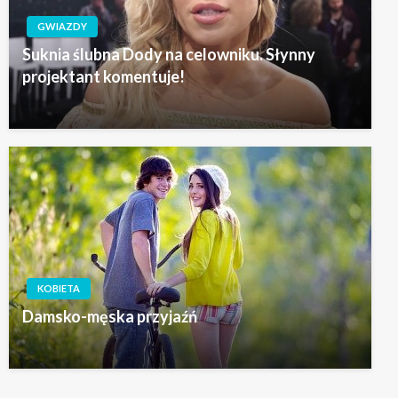
GWIAZDY
Suknia ślubna Dody na celowniku. Słynny
projektant komentuje!
KOBIETA
Damsko-męska przyjaźń