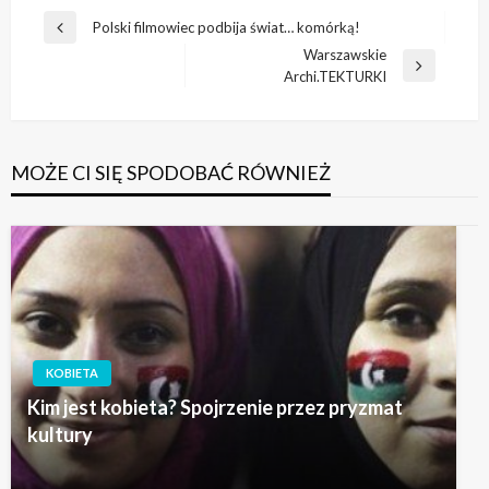
Nawigacja
Polski filmowiec podbija świat… komórką!
Poprzedni
wpisu
Warszawskie
wpis
Następny
Archi.TEKTURKI
wpis
MOŻE CI SIĘ SPODOBAĆ RÓWNIEŻ
KOBIETA
Kim jest kobieta? Spojrzenie przez pryzmat
kultury