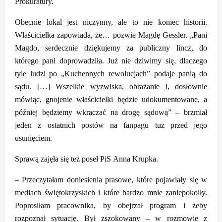
Prokuratury.
Obecnie lokal jest niczynny, ale to nie koniec historii.
Właścicielka zapowiada, że… pozwie Magdę Gessler. „Pani
Magdo, serdecznie dziękujemy za publiczny lincz, do
którego pani doprowadziła. Już nie dziwimy się, dlaczego
tyle ludzi po „Kuchennych rewolucjach” podaje panią do
sądu. […] Wszelkie wyzwiska, obrażanie i, dosłownie
mówiąc, gnojenie właścicielki będzie udokumentowane, a
później będziemy wkraczać na drogę sądową” – brzmiał
jeden z ostatnich postów na fanpagu tuż przed jego
usunięciem.
Sprawą zajęła się też poseł PiS Anna Krupka.
– Przeczytałam doniesienia prasowe, które pojawiały się w
mediach świętokrzyskich i które bardzo mnie zaniepokoiły.
Poprosiłam pracownika, by obejrzał program i żeby
rozpoznał sytuację. Był zszokowany – w rozmowie z