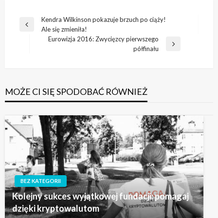
Nawigacja
Kendra Wilkinson pokazuje brzuch po ciąży!
Poprzedni
Ale się zmieniła!
wpisu
wpis
Eurowizja 2016: Zwycięzcy pierwszego
Następny
półfinału
wpis
MOŻE CI SIĘ SPODOBAĆ RÓWNIEŻ
BEZ KATEGORII
Kolejny sukces wyjątkowej fundacji: pomagaj
dzięki kryptowalutom