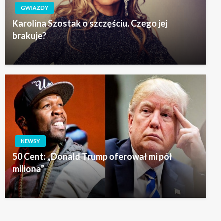
GWIAZDY
Karolina Szostak o szczęściu. Czego jej
brakuje?
NEWSY
50 Cent: „Donald Trump oferował mi pół
miliona”