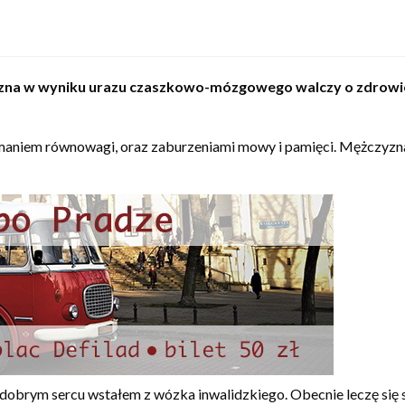
yzna w wyniku urazu czaszkowo-mózgowego walczy o zdrowie. 
ymaniem równowagi, oraz zaburzeniami mowy i pamięci. Mężczyzna j
 dobrym sercu wstałem z wózka inwalidzkiego. Obecnie leczę się sp