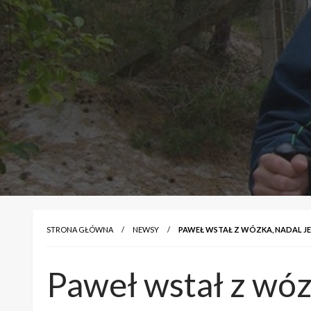
STRONA GŁÓWNA
NEWSY
PAWEŁ WSTAŁ Z WÓZKA, NADAL 
Paweł wstał z wóz