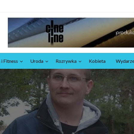
 i Fitness
Uroda
Rozrywka
Kobieta
Wydarze