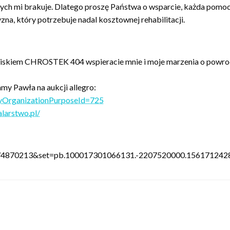
rych mi brakuje. Dlatego proszę Państwa o wsparcie, każda pomo
na, który potrzebuje nadal kosztownej rehabilitacji.
iskiem CHROSTEK 404 wspieracie mnie i moje marzenia o powroc
y Pawła na aukcji allegro:
rityOrganizationPurposeId=725
larstwo.pl/
874870213&set=pb.100017301066131.-2207520000.1561712428