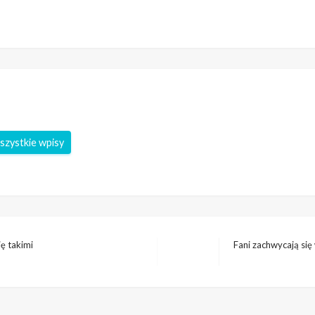
szystkie wpisy
ę takimi
Fani zachwycają się
Następny
wpis