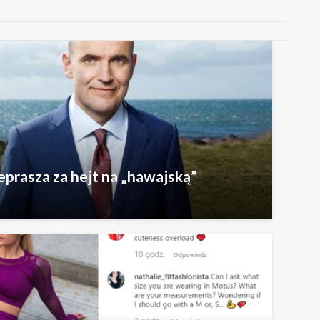
zeprasza za hejt na „hawajską”