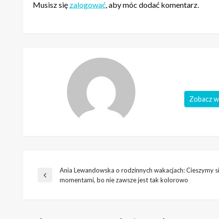
Musisz się
zalogować
, aby móc dodać komentarz.
Zobacz w
Ania Lewandowska o rodzinnych wakacjach: Cieszymy si
Nawigacja
Poprzedni
momentami, bo nie zawsze jest tak kolorowo
wpis
wpisu