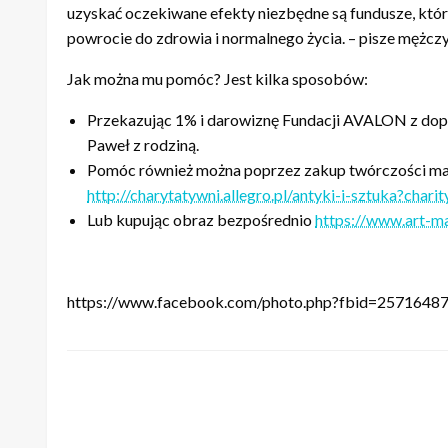
uzyskać oczekiwane efekty niezbędne są fundusze, któ
powrocie do zdrowia i normalnego życia. – pisze mężczyz
Jak można mu pomóc? Jest kilka sposobów:
Przekazując 1% i darowiznę Fundacji AVALON z dop
Paweł z rodziną.
Pomóc również można poprzez zakup twórczości mam
http://charytatywni.allegro.pl/antyki-i-sztuka?cha
Lub kupując obraz bezpośrednio
https://www.art-ma
https://www.facebook.com/photo.php?fbid=257164
ZOSTAW ODPOWIEDŹ