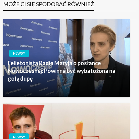
MOŻE CI SIĘ SPODOBAĆ RÓWNIEŻ
NEWSY
Felietonista Radia Maryja o posłance
Nowoczesnej: Powinna być wybatożona na
gołą dupę
NEWSY