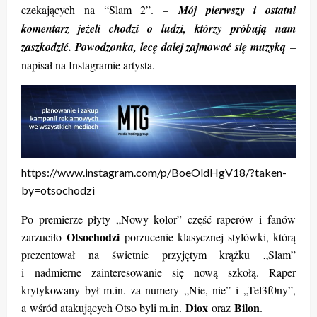
czekających na “Slam 2”. –
Mój pierwszy i ostatni
komentarz jeżeli chodzi o ludzi, którzy próbują nam
zaszkodzić. Powodzonka, lecę dalej zajmować się muzyką
–
napisał na Instagramie artysta.
https://www.instagram.com/p/BoeOldHgV18/?taken-
by=otsochodzi
Po premierze płyty „Nowy kolor” część raperów i fanów
Otsochodzi
zarzuciło
porzucenie klasycznej stylówki, którą
prezentował na świetnie przyjętym krążku „Slam”
i nadmierne zainteresowanie się nową szkołą. Raper
krytykowany był m.in. za numery „Nie, nie” i „Tel3f0ny”,
Diox
Bilon
a wśród atakujących Otso byli m.in.
oraz
.