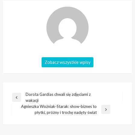
Zobacz wszystkie wpisy
Nawigacja
Dorota Gardias chwali się zdjęciami z
Poprzedni
wakacji
wpisu
wpis
Agnieszka Woźniak-Starak: show-biznes to
Następny
płytki, próżny i trochę nadęty świat
wpis