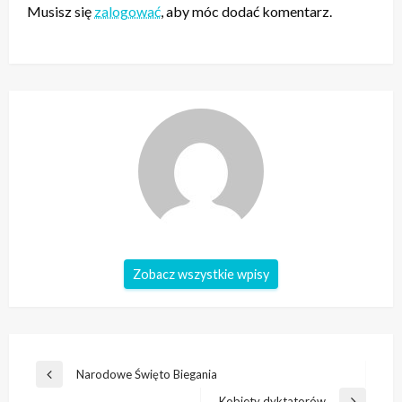
Musisz się
zalogować
, aby móc dodać komentarz.
Zobacz wszystkie wpisy
Nawigacja
Narodowe Święto Biegania
Poprzedni
wpisu
wpis
Kobiety dyktatorów