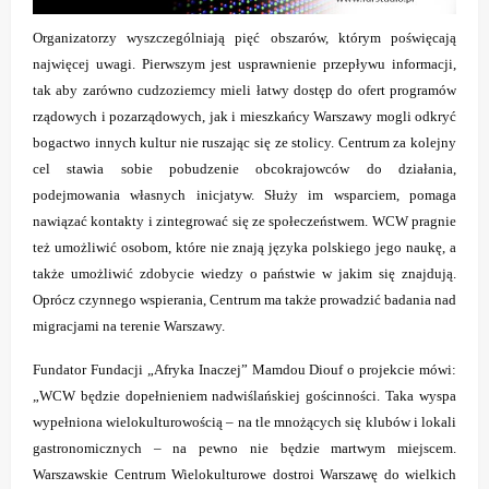
Organizatorzy wyszczególniają pięć obszarów, którym poświęcają
najwięcej uwagi. Pierwszym jest usprawnienie przepływu informacji,
tak aby zarówno cudzoziemcy mieli łatwy dostęp do ofert programów
rządowych i pozarządowych, jak i mieszkańcy Warszawy mogli odkryć
bogactwo innych kultur nie ruszając się ze stolicy. Centrum za kolejny
cel stawia sobie pobudzenie obcokrajowców do działania,
podejmowania własnych inicjatyw. Służy im wsparciem, pomaga
nawiązać kontakty i zintegrować się ze społeczeństwem. WCW pragnie
też umożliwić osobom, które nie znają języka polskiego jego naukę, a
także umożliwić zdobycie wiedzy o państwie w jakim się znajdują.
Oprócz czynnego wspierania, Centrum ma także prowadzić badania nad
migracjami na terenie Warszawy.
Fundator Fundacji „Afryka Inaczej” Mamdou Diouf o projekcie mówi:
„
WCW będzie dopełnieniem nadwiślańskiej gościnności. Taka wyspa
wypełniona wielokulturowością – na tle mnożących się klubów i lokali
gastronomicznych – na pewno nie będzie martwym miejscem.
Warszawskie Centrum Wielokulturowe dostroi Warszawę do wielkich