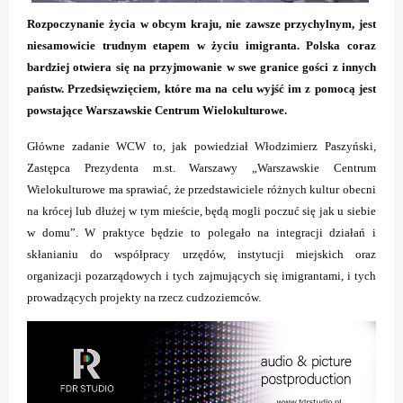
Rozpoczynanie życia w obcym kraju, nie zawsze przychylnym, jest
niesamowicie trudnym etapem w życiu imigranta. Polska coraz
bardziej otwiera się na przyjmowanie w swe granice gości z innych
państw. Przedsięwzięciem, które ma na celu wyjść im z pomocą jest
powstające Warszawskie Centrum Wielokulturowe.
Główne zadanie WCW to, jak powiedział Włodzimierz Paszyński,
Zastępca Prezydenta m.st. Warszawy „Warszawskie Centrum
Wielokulturowe ma sprawiać, że przedstawiciele różnych kultur obecni
na krócej lub dłużej w tym mieście, będą mogli poczuć się jak u siebie
w domu”. W praktyce będzie to polegało na integracji działań i
skłanianiu do współpracy urzędów, instytucji miejskich oraz
organizacji pozarządowych i tych zajmujących się imigrantami, i tych
prowadzących projekty na rzecz cudzoziemców.