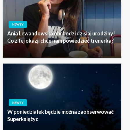
NEWSY
Ania Lewandowska obchodzi dzisiaj urodziny!
Co z tej okazji chce nam powiedzieć trenerka?
NEWSY
W poniedziałek będzie można zaobserwować
Superksiężyc