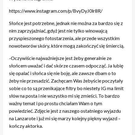
https://www.instagram.com/p/BvyDyJ0lr8R/
Słońce jest potrzebne, jednak nie można za bardzo się z
nim zaprzyjaźniać, gdyż jest nie tylko winowajcą
przyspieszonego fotostarzenia, ale przede wszystkim
nowotworów skóry, które mogą zakończyć się śmiercią.
-Oczywiście najważniejsze jest żeby generalnie ze
słońcem uważać i dać skórze czasem odpocząć. Ja lubię
się opalać i słońca się nie boję, ale zawsze dbam o to
żeby nie przesadzić. Zachęcam Was żebyście poczytały
sobie co to są przenikające filtry bo niestety IG ma limit
słów na posta i nie wszystko mi się zmieści. To bardzo
ważny temat i po prostu chciałam Wam o tym
powiedzieć. Zdjęcie jest z naszego ostatniego wyjazdu
na Lanzarote i już mi się marzy kolejny piękny wyjazd –
kończy aktorka.