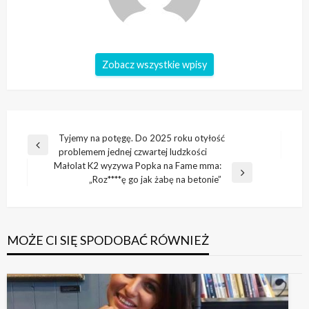
Zobacz wszystkie wpisy
Nawigacja
Tyjemy na potęgę. Do 2025 roku otyłość
Poprzedni
problemem jednej czwartej ludzkości
wpisu
wpis
Małolat K2 wyzywa Popka na Fame mma:
Następny
„Roz****ę go jak żabę na betonie”
wpis
MOŻE CI SIĘ SPODOBAĆ RÓWNIEŻ