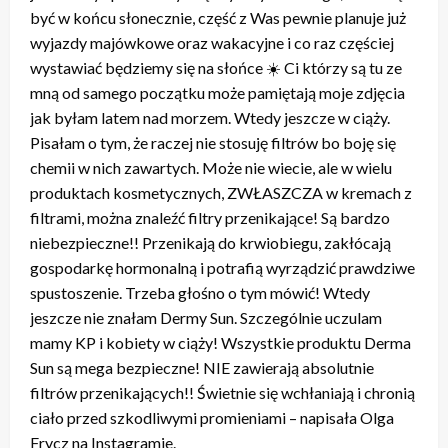
być w końcu słonecznie, część z Was pewnie planuje już
wyjazdy majówkowe oraz wakacyjne i co raz częściej
wystawiać będziemy się na słońce ☀️ Ci którzy są tu ze
mną od samego początku może pamiętają moje zdjęcia
jak byłam latem nad morzem. Wtedy jeszcze w ciąży.
Pisałam o tym, że raczej nie stosuję filtrów bo boję się
chemii w nich zawartych. Może nie wiecie, ale w wielu
produktach kosmetycznych, ZWŁASZCZA w kremach z
filtrami, można znaleźć filtry przenikające! Są bardzo
niebezpieczne!! Przenikają do krwiobiegu, zakłócają
gospodarkę hormonalną i potrafią wyrządzić prawdziwe
spustoszenie. Trzeba głośno o tym mówić! Wtedy
jeszcze nie znałam Dermy Sun. Szczególnie uczulam
mamy KP i kobiety w ciąży! Wszystkie produktu Derma
Sun są mega bezpieczne! NIE zawierają absolutnie
filtrów przenikających!! Świetnie się wchłaniają i chronią
ciało przed szkodliwymi promieniami – napisała Olga
Frycz na Instagramie.