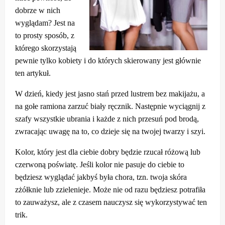
dobrze w nich
wyglądam? Jest na
to prosty sposób, z
którego skorzystają
pewnie tylko kobiety i do których skierowany jest głównie
ten artykuł.
W dzień, kiedy jest jasno stań przed lustrem bez makijażu, a
na gołe ramiona zarzuć biały ręcznik. Następnie wyciągnij z
szafy wszystkie ubrania i każde z nich przesuń pod brodą,
zwracając uwagę na to, co dzieje się na twojej twarzy i szyi.
Kolor, który jest dla ciebie dobry będzie rzucał różową lub
czerwoną poświatę. Jeśli kolor nie pasuje do ciebie to
będziesz wyglądać jakbyś była chora, tzn. twoja skóra
zżółknie lub zzielenieje. Może nie od razu będziesz potrafiła
to zauważysz, ale z czasem nauczysz się wykorzystywać ten
trik.