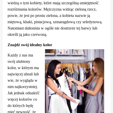
wiedzą o tym kobiety, które mają szczególną umiejętność
rozróżniania kolorów. Mężczyzna widząc zieloną rzecz,
powie, że jest po prostu zielona, a kobieta nazwie ją
miętową, khaki, pistacjową, szmaragdową czy seledynową.
Natomiast daltonista w ogóle nie dostrzeże tej barwy lub
określi ją jako czerwoną.
Znajdź swój idealny kolor
Każdy z nas ma
swój ulubiony
kolor, w którym ma
najwięcej ubrań lub
wie, że wygląda w
nim najkorzystniej.
Jak jednak odnaleźć
więcej kolorów co
do których będę
mieć pewność, że