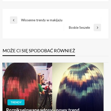
Nawigacja
Wiosenne trendy w makijażu
Poprzedni
wpisu
wpis
Boskie Seszele
Następny
wpis
MOŻE CI SIĘ SPODOBAĆ RÓWNIEŻ
TRENDY
Rozpikselowane włosy – nowy trend