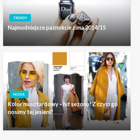
TRENDY
Najmodniejsze paznokcie zima 2014/15
MODA
Kolor musztardowy – hit sezonu! Z czym go
nosimy tej jesieni?