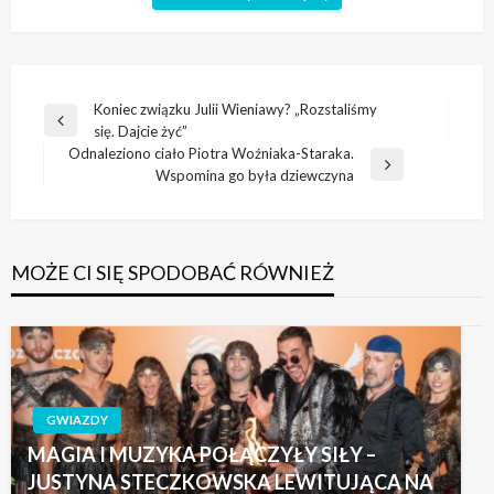
Nawigacja
Koniec związku Julii Wieniawy? „Rozstaliśmy
Poprzedni
się. Dajcie żyć”
wpisu
wpis
Odnaleziono ciało Piotra Woźniaka-Staraka.
Następny
Wspomina go była dziewczyna
wpis
MOŻE CI SIĘ SPODOBAĆ RÓWNIEŻ
GWIAZDY
MAGIA I MUZYKA POŁĄCZYŁY SIŁY –
JUSTYNA STECZKOWSKA LEWITUJĄCA NA