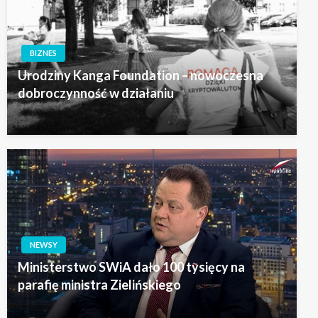
BIZNES
Urodziny Kanga Foundation – nowoczesna
dobroczynność w działaniu
NEWSY
Ministerstwo SWiA dało 100 tysięcy na
parafię ministra Zielińskiego