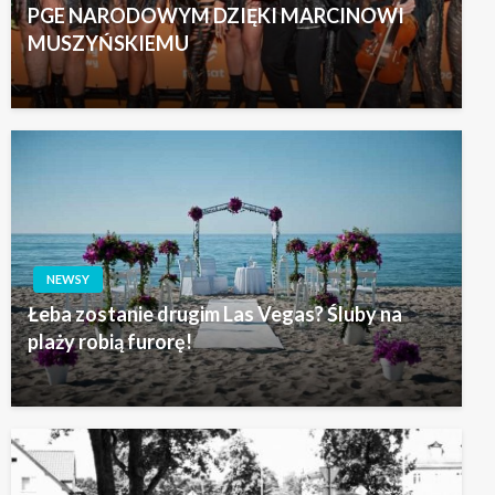
PGE NARODOWYM DZIĘKI MARCINOWI
MUSZYŃSKIEMU
NEWSY
Łeba zostanie drugim Las Vegas? Śluby na
plaży robią furorę!