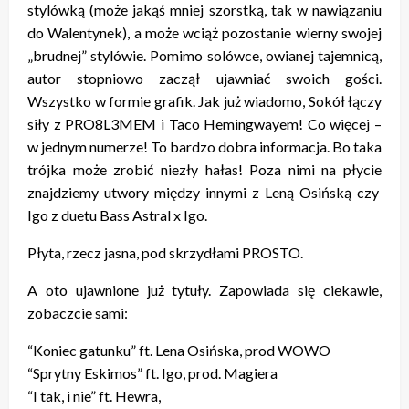
stylówką (może jakąś mniej szorstką, tak w nawiązaniu
do Walentynek), a może wciąż pozostanie wierny swojej
„brudnej” stylówie. Pomimo solówce, owianej tajemnicą,
autor stopniowo zaczął ujawniać swoich gości.
Wszystko w formie grafik. Jak już wiadomo, Sokół łączy
siły z PRO8L3MEM i Taco Hemingwayem! Co więcej –
w jednym numerze! To bardzo dobra informacja. Bo taka
trójka może zrobić niezły hałas! Poza nimi na płycie
znajdziemy utwory między innymi z Leną Osińską czy
Igo z duetu Bass Astral x Igo.
Płyta, rzecz jasna, pod skrzydłami PROSTO.
A oto ujawnione już tytuły. Zapowiada się ciekawie,
zobaczcie sami:
“Koniec gatunku” ft. Lena Osińska, prod WOWO
“Sprytny Eskimos” ft. Igo, prod. Magiera
“I tak, i nie” ft. Hewra,