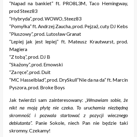
“Napad na bankiet” ft. PRO8L3M, Taco Hemingway,
prod Steez83
“Hybryda”, prod. WOWO, Steez83
“Pomyłka” ft. Andrzej Zaucha, prod. Pejzaż, cuty DJ Kebs
“Pluszowy”, prod. Lutosław Granat
“Lepiej jak jest lepiej” ft. Mateusz Krautwurst, prod.
Magiera
“Z tobą”, prod. DJ B
“Skażony”, prod. Emowski
“Za ręce”, prod. Duit
“MC Hasselblad”, prod. DrySkull“Nie da na da” ft. Marcin
Pyszora, prod. Broke Boys
Jak twierdzi sam zainteresowany:
„Wmawiam sobie, że
nikt na moją płytę nie czeka. To uruchamia niezbędną
skromność i pozwala startować z pozycji wiecznego
debiutanta”.
Panie Sokole, niech Pan nie będzie taki
skromny. Czekamy!