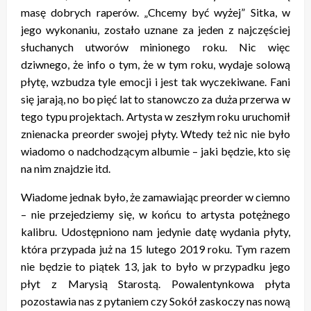
masę dobrych raperów. „Chcemy być wyżej” Sitka, w
jego wykonaniu, zostało uznane za jeden z najczęściej
słuchanych utworów minionego roku. Nic więc
dziwnego, że info o tym, że w tym roku, wydaje solową
płytę, wzbudza tyle emocji i jest tak wyczekiwane. Fani
się jarają, no bo pięć lat to stanowczo za duża przerwa w
tego typu projektach. Artysta w zeszłym roku uruchomił
znienacka preorder swojej płyty. Wtedy też nic nie było
wiadomo o nadchodzącym albumie – jaki będzie, kto się
na nim znajdzie itd.
Wiadome jednak było, że zamawiając preorder w ciemno
– nie przejedziemy się, w końcu to artysta potężnego
kalibru. Udostępniono nam jedynie datę wydania płyty,
która przypada już na 15 lutego 2019 roku. Tym razem
nie będzie to piątek 13, jak to było w przypadku jego
płyt z Marysią Starostą. Powalentynkowa płyta
pozostawia nas z pytaniem czy Sokół zaskoczy nas nową