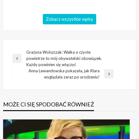
Zobacz wszystkie wpisy
Nawigacja
Grażyna Wolszczak: Walka o czyste
powietrze to mój obywatelski obowiązek.
wpisu
Poprzedni
Każdy powinien się włączyć
wpis
Anna Lewandowska pokazała, jak Klara
Następny
wyglądała zaraz po urodzeniu!
wpis
MOŻE CI SIĘ SPODOBAĆ RÓWNIEŻ