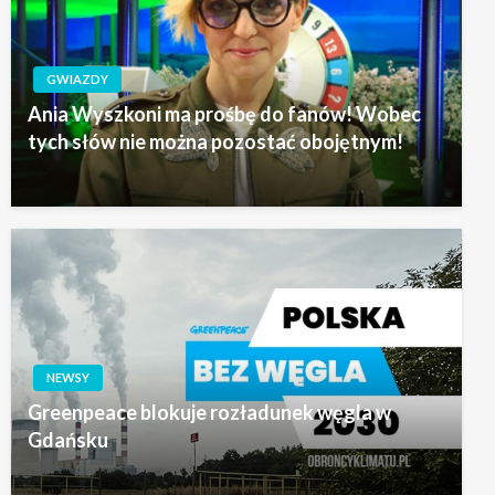
GWIAZDY
Ania Wyszkoni ma prośbę do fanów! Wobec
tych słów nie można pozostać obojętnym!
NEWSY
Greenpeace blokuje rozładunek węgla w
Gdańsku