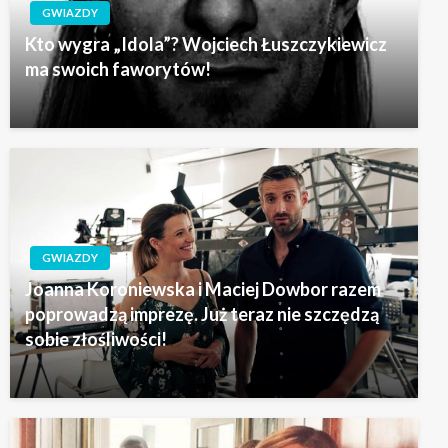
GWIAZDY
Kto wygra „Idola”? Wojciech Łuszczykiewicz
ma swoich faworytów!
GWIAZDY
Joanna Koroniewska i Maciej Dowbor razem
poprowadzą imprezę. Już teraz nie szczędzą
sobie złośliwości!