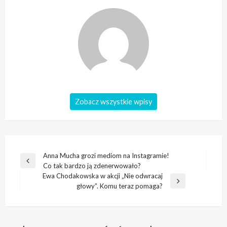
Zobacz wszystkie wpisy
Nawigacja
Anna Mucha grozi mediom na Instagramie!
Poprzedni
Co tak bardzo ją zdenerwowało?
wpisu
wpis
Ewa Chodakowska w akcji „Nie odwracaj
Następny
głowy”. Komu teraz pomaga?
wpis