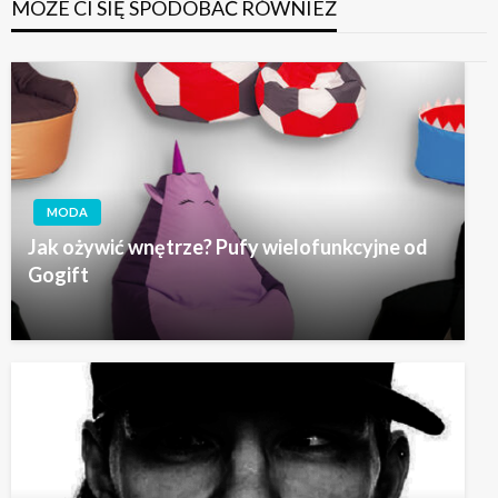
MOŻE CI SIĘ SPODOBAĆ RÓWNIEŻ
MODA
Jak ożywić wnętrze? Pufy wielofunkcyjne od
Gogift