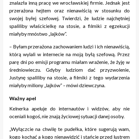
znalazła inną pracę we wrocławskiej firmie. Jednak jest
przerażona hejtem oraz nienawiścią w stosunku do
swojej byłej szefowej. Twierdzi, że ludzie najchętniej
spaliliby właścicielkę na stosie, a filmiki z egzekucji
miałyby mnóstwo „lajków”.
– Byłam przerażona zachowaniem ludzi i ich nienawiścią,
którą wylali w internecie na moją byłą szefową. Przez
parę dni po emisji programu miałam wrażenie, że żyję w
średniowieczu. Gdyby ludziom dać przyzwolenie,
Justynę spaliliby na stosie, a filmiki z tego wydarzenia
miałyby miliony „lajków” – mówi dziewczyna.
Ważny apel
Kelnerka apeluje do internautów i widzów, aby nie
oceniali kogoś, nie znają życiowej sytuacji danej osoby.
„Wyłączcie na chwilę te pudełka, które sugerują wam,
kogo kochać a kogo nienawidzić i stańcie przed lustrem