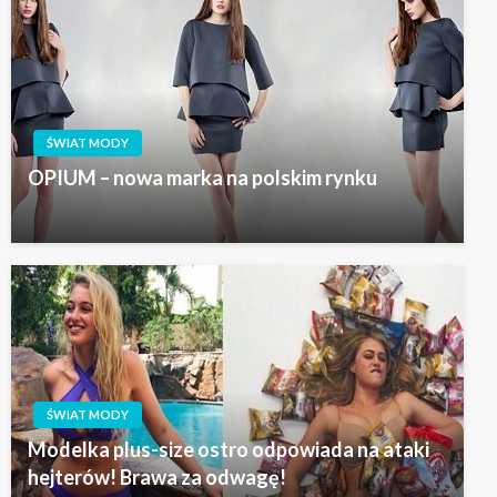
ŚWIAT MODY
OPIUM – nowa marka na polskim rynku
ŚWIAT MODY
Modelka plus-size ostro odpowiada na ataki
hejterów! Brawa za odwagę!