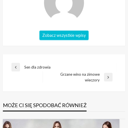
Zobacz wszystkie wpisy
Nawigacja
Sen dla zdrowia
Poprzedni
wpisu
Grzane wino na zimowe
wpis
Następny
wieczory
wpis
MOŻE CI SIĘ SPODOBAĆ RÓWNIEŻ