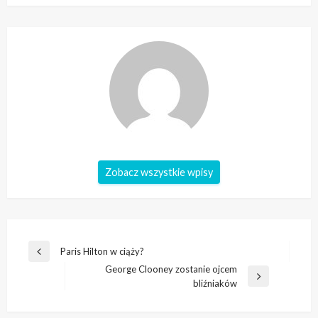
Zobacz wszystkie wpisy
Nawigacja
Paris Hilton w ciąży?
Poprzedni
wpisu
George Clooney zostanie ojcem
wpis
Następny
bliźniaków
wpis