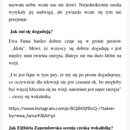
nazwała siebie wcale nas nie dziwi. Niejednokrotnie media
wytykały jej nadwagę, ale gwiazda wcale się tym nie
przejmuje.
Jak oni się dogadują?
Ewa Farna bardzo dobrze czuje się w gronie jurorów
„Idola”. Mówi, że wszyscy się dobrze dogadują i jest
między nimi świetna energia, dlatego nie ma dużo kłótni na
wizji.
„I to jest fajne w tym jury, że my się po prostu dogadujemy,
co oczywiście dla telewizji nie jest czasami ok, bo mogłoby
być więcej kłócenia się na wizji, natomiast jest super energia”
– cieszy się wokalistka.
https://www.instagram.com/p/BQBKtjfBsQ-/?taken-
by=ewa_farna93&hl=pl
Jak Elżbieta Zapendowska ocenia czeską wokalistkę?