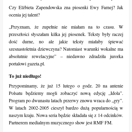
Czy Elżbieta Zapendowska zna piosenki Ewy Farnej? Jak
ocenia jej talent?
„Przyznam, że zupełnie nie miałam na to czasu. W
przeszłości słyszałam kilka jej piosenek. Teksty były raczej
dość durne, no ale jakie teksty miałaby śpiewać
szesnastoletnia dziewczyna? Natomiast warunki wokalne ma
absolutnie rewelacyjne” – niedawno zdradziła jurorka
portalowi gazeta.pl.
To już niedługo!
Przypominamy, że już 15 lutego o godz. 20 na antenie
Polsatu będziemy mogli zobaczyć nową edycję „Idola”.
Program po dwunastu latach przerwy znowu wraca do „gry”.
W latach 2002-2005 cieszył bardzo dużą popularnością w
naszym kraju. Nowa seria będzie składała się z 14 odcinków.
Partnerem medialnym muzycznego show jest RMF FM.