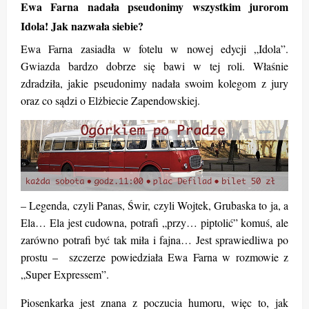
Ewa Farna nadała pseudonimy wszystkim jurorom
Idola! Jak nazwała siebie?
Ewa Farna zasiadła w fotelu w nowej edycji „Idola”.
Gwiazda bardzo dobrze się bawi w tej roli. Właśnie
zdradziła, jakie pseudonimy nadała swoim kolegom z jury
oraz co sądzi o Elżbiecie Zapendowskiej.
– Legenda, czyli Panas, Świr, czyli Wojtek, Grubaska to ja, a
Ela… Ela jest cudowna, potrafi „przy… piptolić” komuś, ale
zarówno potrafi być tak miła i fajna… Jest sprawiedliwa po
prostu – szczerze powiedziała Ewa Farna w rozmowie z
„Super Expressem”.
Piosenkarka jest znana z poczucia humoru, więc to, jak