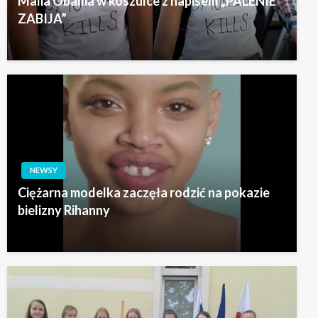
Malia Obama w koszulce z napisem „PALENIE
ZABIJA”
NEWSY
Ciężarna modelka zaczęła rodzić na pokazie
bielizny Rihanny