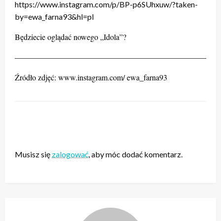
https://www.instagram.com/p/BP-p6SUhxuw/?taken-
by=ewa_farna93&hl=pl
Będziecie oglądać nowego „Idola”?
——————————————————————————
Źródło zdjęć: www.instagram.com/ ewa_farna93
ZOSTAW ODPOWIEDŹ
Musisz się
zalogować
, aby móc dodać komentarz.