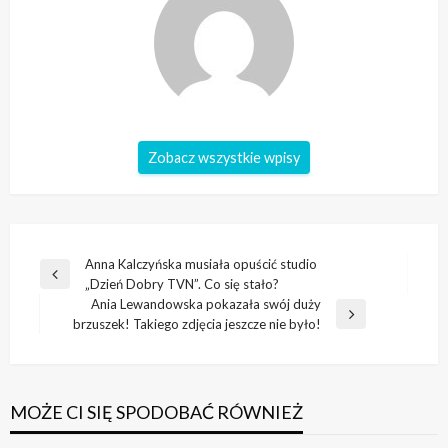
Zobacz wszystkie wpisy
Nawigacja
Anna Kalczyńska musiała opuścić studio
Poprzedni
„Dzień Dobry TVN”. Co się stało?
wpisu
wpis
Ania Lewandowska pokazała swój duży
Następny
brzuszek! Takiego zdjęcia jeszcze nie było!
wpis
MOŻE CI SIĘ SPODOBAĆ RÓWNIEŻ