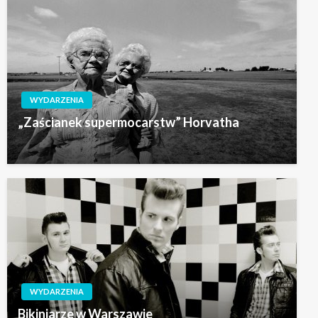
WYDARZENIA
„Zaścianek supermocarstw” Horvatha
WYDARZENIA
Bikiniarze w Warszawie