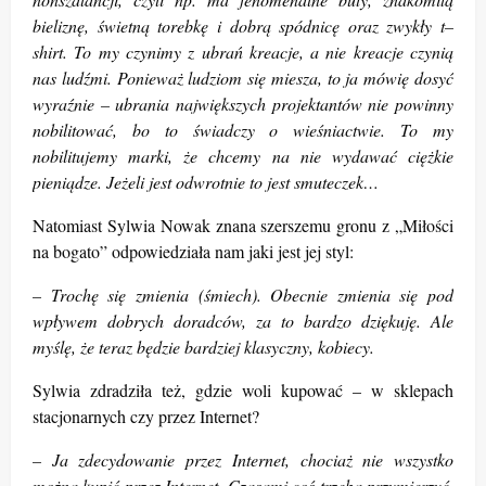
bieliznę, świetną torebkę i dobrą spódnicę oraz zwykły t–
shirt. To my czynimy z ubrań kreacje, a nie kreacje czynią
nas ludźmi. Ponieważ ludziom się miesza, to ja mówię dosyć
wyraźnie – ubrania największych projektantów nie powinny
nobilitować, bo to świadczy o wieśniactwie. To my
nobilitujemy marki, że chcemy na nie wydawać ciężkie
pieniądze. Jeżeli jest odwrotnie to jest smuteczek…
Natomiast Sylwia Nowak znana szerszemu gronu z „Miłości
na bogato” odpowiedziała nam jaki jest jej styl:
– Trochę się zmienia (śmiech). Obecnie zmienia się pod
wpływem dobrych doradców, za to bardzo dziękuję. Ale
myślę, że teraz będzie bardziej klasyczny, kobiecy.
Sylwia zdradziła też, gdzie woli kupować – w sklepach
stacjonarnych czy przez Internet?
– Ja zdecydowanie przez Internet, chociaż nie wszystko
można kupić przez Internet. Czasami coś trzeba przymierzyć,