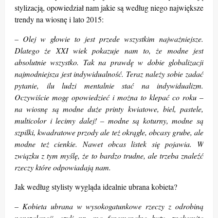
stylizacją, opowiedział nam jakie są według niego największe
trendy na wiosnę i lato 2015:
– Olej w głowie to jest przede wszystkim najważniejsze.
Dlatego że XXI wiek pokazuje nam to, że modne jest
absolutnie wszystko. Tak na prawdę w dobie globalizacji
najmodniejsza jest indywidualność. Teraz należy sobie zadać
pytanie, ilu ludzi mentalnie stać na indywidualizm.
Oczywiście mogę opowiedzieć i można to klepać co roku –
na wiosnę są modne duże printy kwiatowe, biel, pastele,
multicolor i lecimy dalej! – modne są koturny, modne są
szpilki, kwadratowe przody ale też okrągłe, obcasy grube, ale
modne też cienkie. Nawet obcas listek się pojawia. W
związku z tym myślę, że to bardzo trudne, ale trzeba znaleźć
rzeczy które odpowiadają nam.
Jak według stylisty wygląda idealnie ubrana kobieta?
– Kobieta ubrana w wysokogatunkowe rzeczy z odrobiną
nonszalancji, czyli np. ma fenomenalne buty, znakomitą