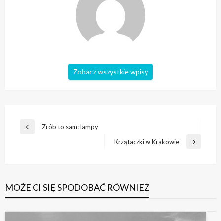
Zobacz wszystkie wpisy
Nawigacja
Zrób to sam: lampy
Poprzedni
wpisu
wpis
Krzątaczki w Krakowie
Następny
wpis
MOŻE CI SIĘ SPODOBAĆ RÓWNIEŻ