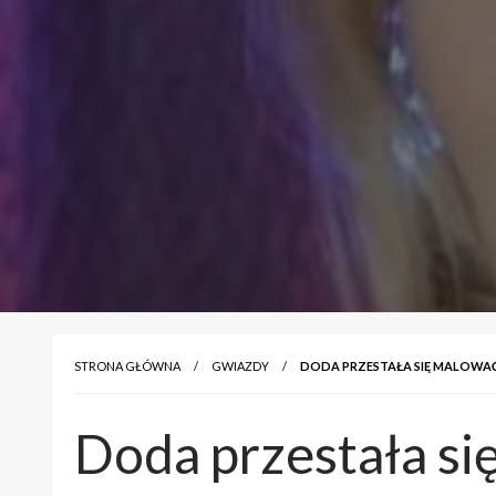
STRONA GŁÓWNA
GWIAZDY
DODA PRZESTAŁA SIĘ MALOWA
Doda przestała si