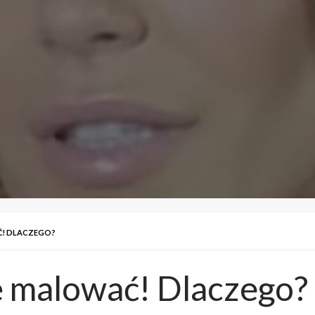
Ć! DLACZEGO?
ę malować! Dlaczego?