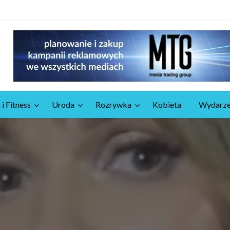
 i Fitness
Uroda
Rozrywka
Kobieta
Wydarze