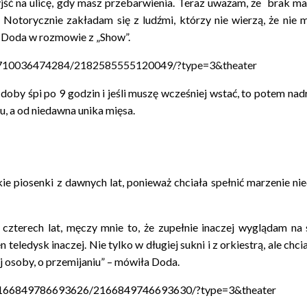
jść na ulicę, gdy masz przebarwienia. Teraz uważam, że brak mak
. Notorycznie zakładam się z ludźmi, którzy nie wierzą, że n
a Doda w rozmowie z „Show”.
535710036474284/2182585555120049/?type=3&theater
oby śpi po 9 godzin i jeśli muszę wcześniej wstać, to potem nad
łu, a od niedawna unika mięsa.
kie piosenki z dawnych lat, ponieważ chciała spełnić marzenie 
 czterech lat, męczy mnie to, że zupełnie inaczej wyglądam na
ledysk inaczej. Nie tylko w długiej sukni i z orkiestrą, ale chcia
j osoby, o przemijaniu” – mówiła Doda.
b.2166849786693626/2166849746693630/?type=3&theater