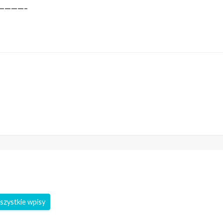
————–
szystkie wpisy