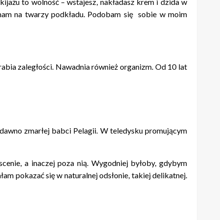
ijażu to wolność – wstajesz, nakładasz krem i dzida w
ie mam na twarzy podkładu. Podobam się sobie w moim
rabia zaległości. Nawadnia również organizm. Od 10 lat
niedawno zmarłej babci Pelagii. W teledysku promującym
 scenie, a inaczej poza nią. Wygodniej byłoby, gdybym
łam pokazać się w naturalnej odsłonie, takiej delikatnej.