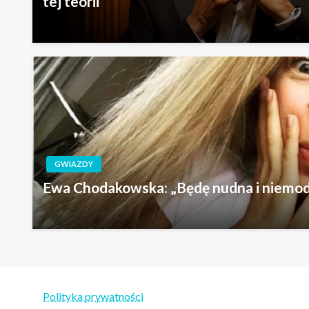
tej teorii
GWIAZDY
Ewa Chodakowska: „Będę nudna i niemod
Polityka prywatności