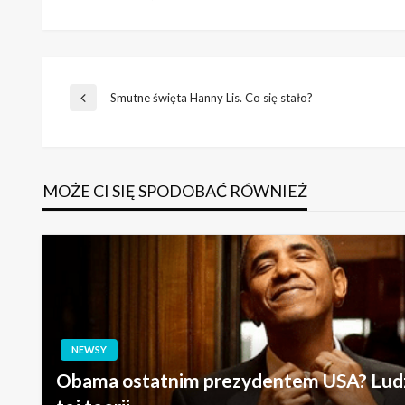
Nawigacja
Smutne święta Hanny Lis. Co się stało?
Poprzedni
wpis
wpisu
MOŻE CI SIĘ SPODOBAĆ RÓWNIEŻ
NEWSY
Obama ostatnim prezydentem USA? Ludzi