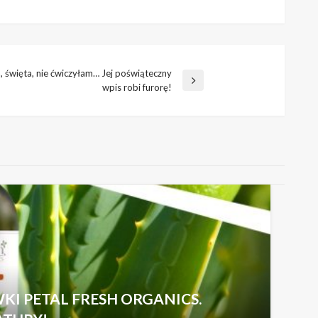
 święta, nie ćwiczyłam… Jej poświąteczny
wpis robi furorę!
KI PETAL FRESH ORGANICS.