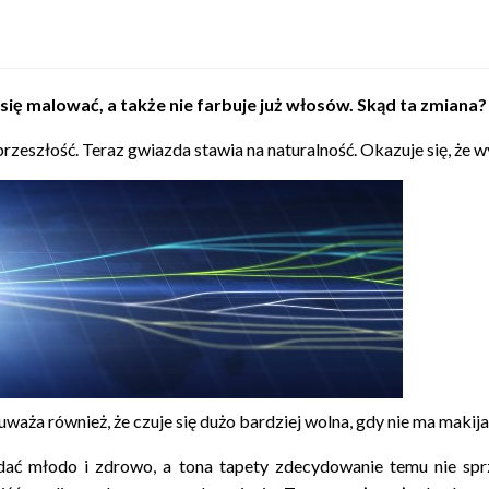
ę malować, a także nie farbuje już włosów. Skąd ta zmiana? M
przeszłość. Teraz gwiazda stawia na naturalność. Okazuje się, że
waża również, że czuje się dużo bardziej wolna, gdy nie ma maki
dać młodo i zdrowo, a tona tapety zdecydowanie temu nie sp