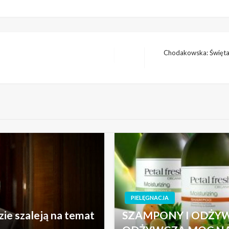
Chodakowska: Święta,
Następny
wpis
PIELĘGNACJA
e szaleją na temat
SZAMPONY I ODŻYW