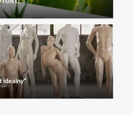
TURY!
t idealny”