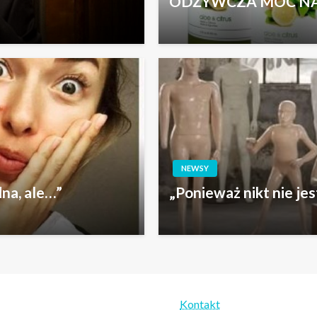
ODŻYWCZA MOC NA
NEWSY
na, ale…”
„Ponieważ nikt nie jes
Kontakt