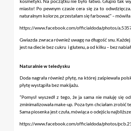
kosmetyki. Na początku nie było łatwo. Głupio tak wy
miasto! Po pewnym czasie cera się za to odwdzięcza
naturalnym kolorze, przestałam się farbować” – mówił
https://www.facebook.com/officialdoda/photos/a.
Gwiazda zwraca również uwagę na długość snu. Każdej d
jest na diecie bez cukru i glutenu, a od kilku – bez nabia
Naturalnie w teledysku
Doda nagrała również płytę, na której zaśpiewała pols
płytę wystąpiła bez makijażu.
“Pomysł wyszedł z tego, że ja sama nie maluję się od
zminimalizowała make-up. Poza tym chciałam zrobić ten te
Sama piosenka jest czuła, mówiąca o odejściu najbliższe
https://www.facebook.com/officialdoda/photos/pc