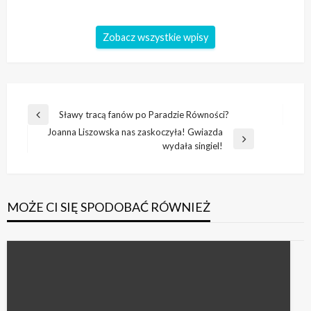
Zobacz wszystkie wpisy
Nawigacja
Sławy tracą fanów po Paradzie Równości?
Poprzedni
wpisu
Joanna Liszowska nas zaskoczyła! Gwiazda
wpis
Następny
wydała singiel!
wpis
MOŻE CI SIĘ SPODOBAĆ RÓWNIEŻ