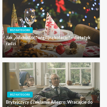
BEZ KATEGORII
Jak „odchudzić” wigilijną kolację? – dietetyk
radzi
BEZ KATEGORII
Brytyjczycy o reklamie Allegro: Wracajcie do