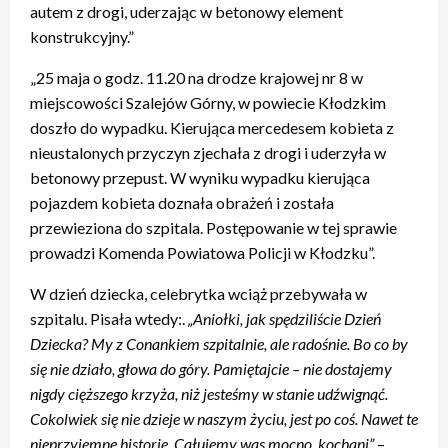
autem z drogi, uderzając w betonowy element
konstrukcyjny.”
„25 maja o godz. 11.20 na drodze krajowej nr 8 w
miejscowości Szalejów Górny, w powiecie Kłodzkim
doszło do wypadku. Kierująca mercedesem kobieta z
nieustalonych przyczyn zjechała z drogi i uderzyła w
betonowy przepust. W wyniku wypadku kierująca
pojazdem kobieta doznała obrażeń i została
przewieziona do szpitala. Postępowanie w tej sprawie
prowadzi Komenda Powiatowa Policji w Kłodzku”.
W dzień dziecka, celebrytka wciąż przebywała w
szpitalu. Pisała wtedy:.
„Aniołki, jak spędziliście Dzień
Dziecka? My z Conankiem szpitalnie, ale radośnie. Bo co by
się nie działo, głowa do góry. Pamiętajcie – nie dostajemy
nigdy cięższego krzyża, niż jesteśmy w stanie udźwignąć.
Cokolwiek się nie dzieje w naszym życiu, jest po coś. Nawet te
nieprzyjemne historie. Całujemy was mocno, kochani”
–