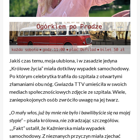
Jakiś czas temu, moja ulubiona, i w zasadzie jedyna
„Królowe życia” miała dotkliwy wypadek samochodowy.
Po którym celebrytka trafiła do szpitala z otwartymi
złamaniami obu nóg. Gwiazda TTV umieściła w swoich
mediach społecznościowych zdjęcie ze szpitala. Wiele,
zaniepokojonych osób zwróciło uwagę na jej twarz.
„O mały włos, już by mnie nie było i bawilibyście się na mojej
stypie”
– pisała królowa, nie zdradzając szczegółów.
„„Fakt” ustalił, że Kaźmierska miała wypadek
samochodowy. Z nieznanych przyczyn miała zjechać