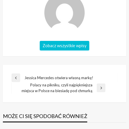
Zobacz wszystkie wpisy
Nawigacja
Jessica Mercedes otwiera własną markę!
Poprzedni
wpisu
Polacy na pikniku, czyli najpiękniejsza
wpis
Następny
miejsca w Polsce na biesiadę pod chmurką
wpis
MOŻE CI SIĘ SPODOBAĆ RÓWNIEŻ