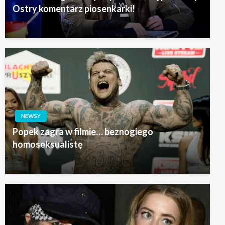
Ostry komentarz piosenkarki!
NEWSY
Popek zagra w filmie… beznogiego
homoseksualistę