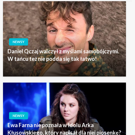
NEWSY
Daniel Qczaj walczył z myślami samobójczymi.
W tańcu też nie podda się tak łatwo!
NEWSY
Ewa Farna nie poznała w Idolu Arka
Kłusowskiego, który napisał dla niej piosenkę?