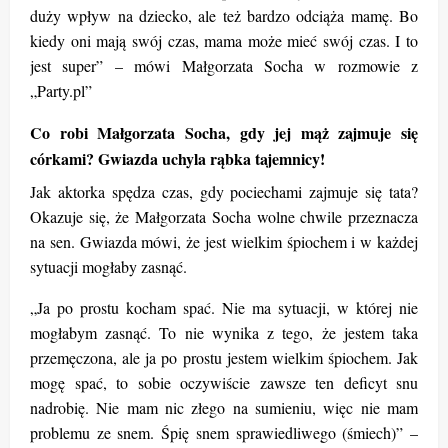
duży wpływ na dziecko, ale też bardzo odciąża mamę. Bo
kiedy oni mają swój czas, mama może mieć swój czas. I to
jest super” – mówi Małgorzata Socha w rozmowie z
„Party.pl”
Co robi Małgorzata Socha, gdy jej mąż zajmuje się
córkami? Gwiazda uchyla rąbka tajemnicy!
Jak aktorka spędza czas, gdy pociechami zajmuje się tata?
Okazuje się, że Małgorzata Socha wolne chwile przeznacza
na sen. Gwiazda mówi, że jest wielkim śpiochem i w każdej
sytuacji mogłaby zasnąć.
„Ja po prostu kocham spać. Nie ma sytuacji, w której nie
mogłabym zasnąć. To nie wynika z tego, że jestem taka
przemęczona, ale ja po prostu jestem wielkim śpiochem. Jak
mogę spać, to sobie oczywiście zawsze ten deficyt snu
nadrobię. Nie mam nic złego na sumieniu, więc nie mam
problemu ze snem. Śpię snem sprawiedliwego (śmiech)” –