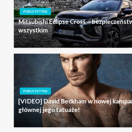
PUBLICYSTYKA
Mitsubishi Eclipse Cross – bezpieczeńst
wszystkim
PUBLICYSTYKA
[VIDEO] David Beckham w nowej kampani
głównej jego tatuaże!