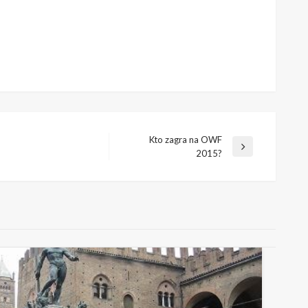
Kto zagra na OWF
Następny
2015?
wpis