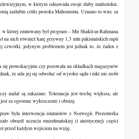
 telewizyjnym, w którym odnawiała swoje śluby małżeńskie.
emonią zaślubin córki proroka Mahomenta. Uznano to wiec za
ej, w której emitowany był program – Mir Shakil-ur-Rahmana
ł na nich również karę grzywny 1,3 mln pakistańskich rupii
ej czwórki, jedynym problemem jest jednak to, że żaden z
ała się prowokacyjnie czy pozowała na okładkach magazynów
k, że uda jej się odwołać od wyroku sądu i nikt nie zrobi
zy nadal są zakazane. Tolerancja jest trochę większa, ale
jest za ogromne wykroczenie i obrazę.
praw była interwencja islamistów z Norwegii. Prezenterka
ło obraził uczucia muzułmańskiej (i ateistycznej) części
ol przed każdym wejściem na wizję.