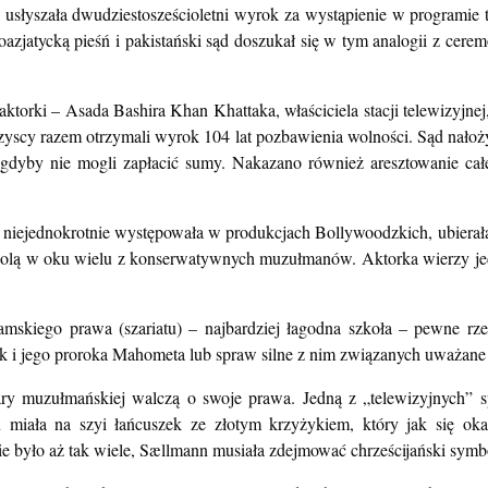
usłyszała dwudziestosześcioletni wyrok za wystąpienie w programie
oazjatycką pieśń i pakistański sąd doszukał się w tym analogii z cer
aktorki –
Asada Bashira Khan Khattaka, właściciela stacji telewizyjn
szyscy razem otrzymali wyrok 104 lat pozbawienia wolności. Sąd nałoży
e gdyby nie mogli zapłacić sumy. Nakazano również aresztowanie cał
ik niejednokrotnie występowała w produkcjach Bollywoodzkich, ubier
 solą w oku wielu z konserwatywnych muzułmanów. Aktorka wierzy jedna
mskiego prawa (szariatu) – najbardziej łagodna szkoła – pewne rzec
 i jego proroka Mahometa lub spraw silne z nim związanych uważane 
ary muzułmańskiej walczą o swoje prawa. Jedną z „telewizyjnych” s
miała na szyi łańcuszek ze złotym krzyżykiem, który jak się okaza
było aż tak wiele, Sællmann musiała zdejmować chrześcijański symb