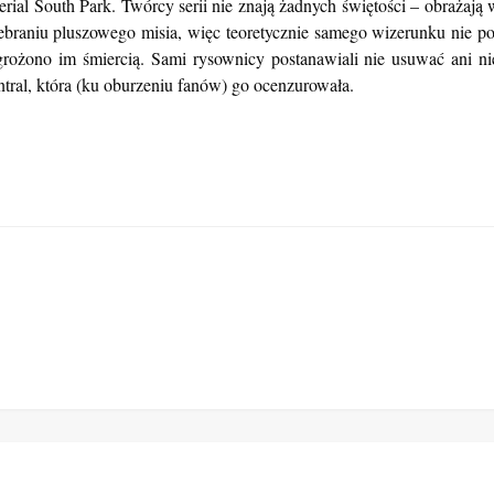
rial South Park. Twórcy serii nie znają żadnych świętości – obrażają
niu pluszowego misia, więc teoretycznie samego wizerunku nie pokaz
 grożono im śmiercią. Sami rysownicy postanawiali nie usuwać ani ni
ral, która (ku oburzeniu fanów) go ocenzurowała.