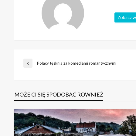
Zobacz w
Nawigacja
Polacy tęsknią za komediami romantycznymi
Poprzedni
wpis
wpisu
MOŻE CI SIĘ SPODOBAĆ RÓWNIEŻ