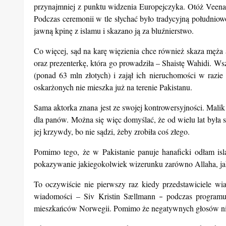
przynajmniej z punktu widzenia Europejczyka. Otóż Veena 
Podczas ceremonii w tle słychać było tradycyjną południow
jawną kpinę z islamu i skazano ją za bluźnierstwo.
Co więcej, sąd na karę więzienia chce również skaza męża 
oraz prezenterkę, która go prowadziła – Shaistę Wahidi. W
(ponad 63 mln złotych) i zajął ich nieruchomości w razi
oskarżonych nie mieszka już na terenie Pakistanu.
Sama aktorka znana jest ze swojej kontrowersyjności. Mal
dla panów. Można się więc domyślać, że od wielu lat była
jej krzywdy, bo nie sądzi, żeby zrobiła coś złego.
Pomimo tego, że w Pakistanie panuje hanaficki odłam isla
pokazywanie jakiegokolwiek wizerunku zarówno Allaha, jak
To oczywiście nie pierwszy raz kiedy przedstawiciele wi
wiadomości – Siv Kristin Sællmann
podczas programu 
–
mieszkańców Norwegii. Pomimo że negatywnych głosów nie 