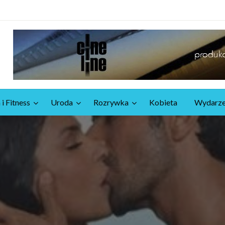
 i Fitness
Uroda
Rozrywka
Kobieta
Wydarze