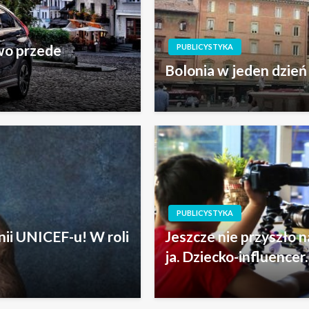
wo przede
PUBLICYSTYKA
Bolonia w jeden dzień
PUBLICYSTYKA
i UNICEF-u! W roli
Jeszcze nie przyszło n
ja. Dziecko-influencer.