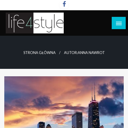
Przejdź
do
treści
life4style.pl
STRONA GŁÓWNA
AUTOR:ANNA NAWROT